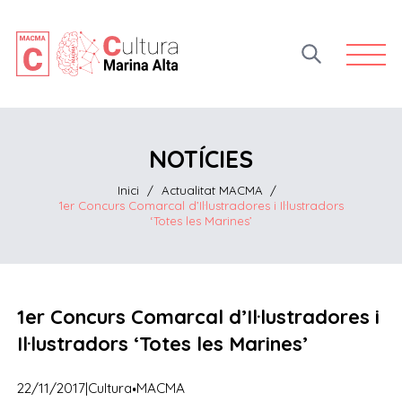
Open 
NOTÍCIES
Inici
/
Actualitat MACMA
/
1er Concurs Comarcal d’Il·lustradores i Il·lustradors
‘Totes les Marines’
1er Concurs Comarcal d’Il·lustradores i
Il·lustradors ‘Totes les Marines’
·
22/11/2017
|
Cultura
MACMA