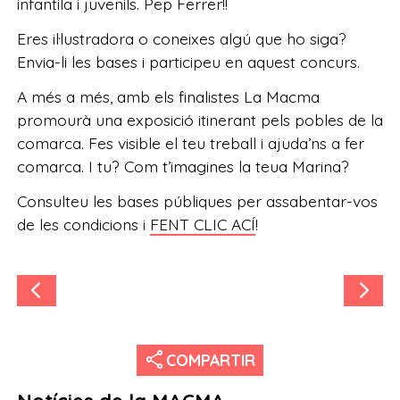
infantila i juvenils. Pep Ferrer!!
Eres il·lustradora o coneixes algú que ho siga?
Envia-li les bases i participeu en aquest concurs.
A més a més, amb els finalistes La Macma
promourà una exposició itinerant pels pobles de la
comarca. Fes visible el teu treball i ajuda’ns a fer
comarca. I tu? Com t’imagines la teua Marina?
Consulteu les bases públiques per assabentar-vos
de les condicions i
FENT CLIC ACÍ
!
share
COMPARTIR