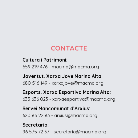
CONTACTE
Cultura i Patrimoni:
659 219 476 - macma@macma.org
Joventut. Xarxa Jove Marina Alta:
680 516 149 - xarxajove@macma.org
Esports. Xarxa Esportiva Marina Alta:
635 636 023 - xarxaesportiva@macma.org
Servei Mancomunat d’Arxius:
620 85 22 83 - arxius@macma.org
Secretaria:
96 575 72 37 - secretaria@macma.org