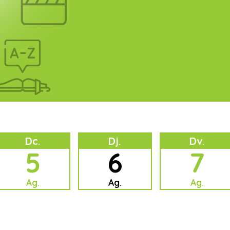
Dc.
Dj.
Dv.
5
6
7
Ag.
Ag.
Ag.