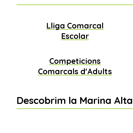
Lliga Comarcal
Escolar
Competicions
Comarcals d'Adults
Descobrim la Marina Alta
Rutes senderistes de la Mari
Rutes aquàtiques de la Marin
Més informació
Més informació