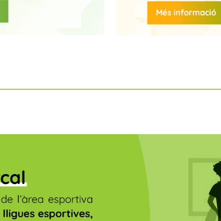
Ajudes destinades a centres educatius
per la realització de projectes d'esport,
activitat física i salut fora de l'horari
lectiu durant el curs escolar.
Més Informació