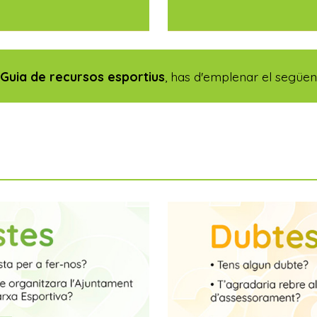
a
Guia de recursos esportius
, has d'emplenar el següent