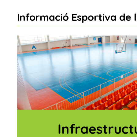
Informació Esportiva de 
onsulta la guia