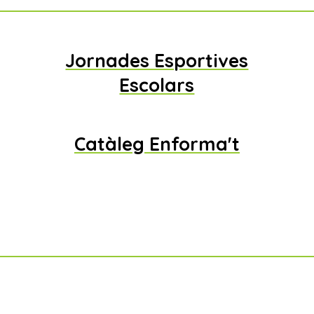
Jornades Esportives
Escolars
Catàleg Enforma't
na Alta
Rute
a Alta
Vies d'escalada, es