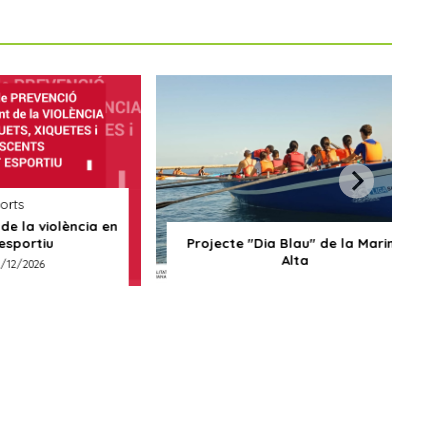
ncia en
Projecte "Dia Blau" de la Marina
IX Circ
Alta