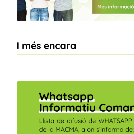
Document tècnic que dóna
I més encara
estabilitat a les intervencions en
matèria d'esports i respon a les
necessitats esportives de la
comarca
Més Informació