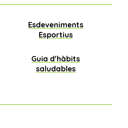
Esdeveniments
Esportius
Guia d'hàbits
saludables
s urbanes de la Marina Alta
peleologia i barranquisme de la Marina Alta
Més informació
Més informació