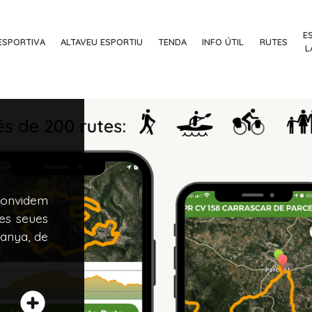
E
ESPORTIVA
ALTAVEU ESPORTIU
TENDA
INFO ÚTIL
RUTES
L
 convidem
les seues
tanya, de