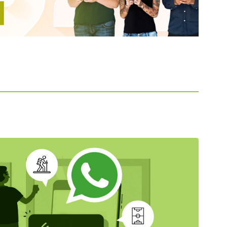
Informació sobre els itineraris
d'estudis d'activitat física i esport i
la titulació d'entrenadors i
entrenadores de la Marina Alta
Més Informació