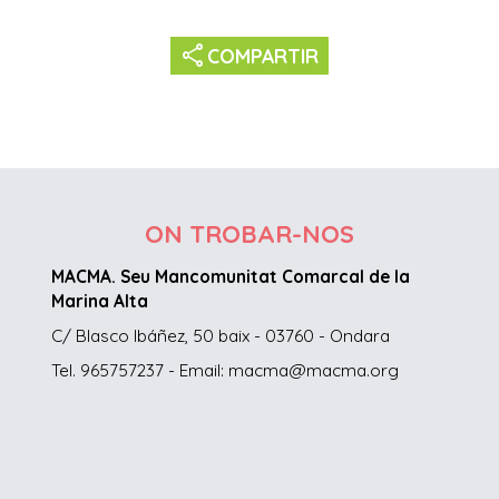
share
COMPARTIR
ON TROBAR-NOS
MACMA. Seu Mancomunitat Comarcal de la
Marina Alta
C/ Blasco Ibáñez, 50 baix - 03760 - Ondara
Tel. 965757237 - Email: macma@macma.org