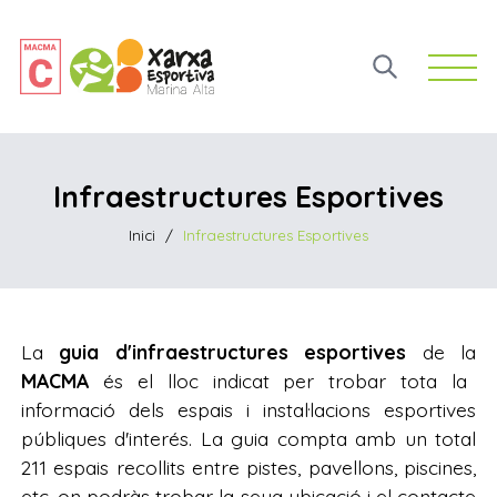
Open 
Infraestructures Esportives
Inici
/
Infraestructures Esportives
La
guia d'infraestructures esportives
de la
MACMA
és el lloc indicat per trobar tota la
informació dels espais i instal·lacions esportives
públiques d'interés. La guia compta amb un total
211 espais recollits entre pistes, pavellons, piscines,
etc. on podràs trobar la seua ubicació i el contacte