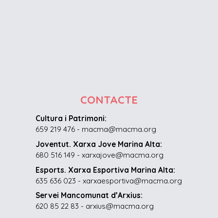
CONTACTE
Cultura i Patrimoni:
659 219 476 - macma@macma.org
Joventut. Xarxa Jove Marina Alta:
680 516 149 - xarxajove@macma.org
Esports. Xarxa Esportiva Marina Alta:
635 636 023 - xarxaesportiva@macma.org
Servei Mancomunat d’Arxius:
620 85 22 83 - arxius@macma.org