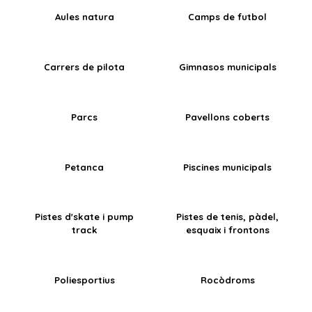
Aules natura
Camps de futbol
Carrers de pilota
Gimnasos municipals
Parcs
Pavellons coberts
Petanca
Piscines municipals
Pistes d'skate i pump
Pistes de tenis, pàdel,
track
esquaix i frontons
Poliesportius
Rocòdroms