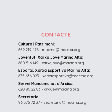
CONTACTE
Cultura i Patrimoni:
659 219 476 - macma@macma.org
Joventut. Xarxa Jove Marina Alta:
680 516 149 - xarxajove@macma.org
Esports. Xarxa Esportiva Marina Alta:
635 636 023 - xarxaesportiva@macma.org
Servei Mancomunat d’Arxius:
620 85 22 83 - arxius@macma.org
Secretaria:
96 575 72 37 - secretaria@macma.org