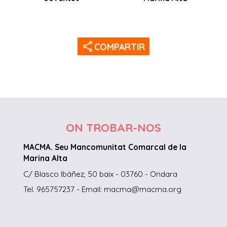
share
COMPARTIR
ON TROBAR-NOS
MACMA. Seu Mancomunitat Comarcal de la
Marina Alta
C/ Blasco Ibáñez, 50 baix - 03760 - Ondara
Tel. 965757237 - Email: macma@macma.org