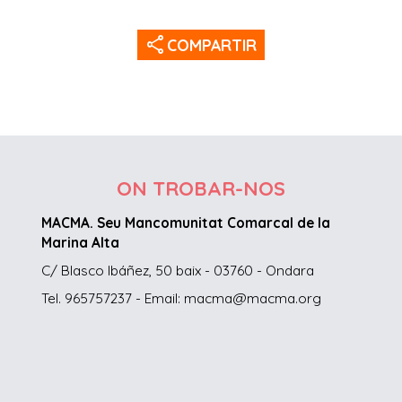
share
COMPARTIR
ON TROBAR-NOS
MACMA. Seu Mancomunitat Comarcal de la
Marina Alta
C/ Blasco Ibáñez, 50 baix - 03760 - Ondara
Tel. 965757237 - Email: macma@macma.org