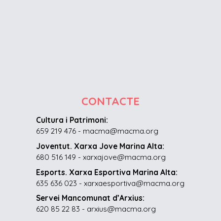
CONTACTE
Cultura i Patrimoni:
659 219 476 - macma@macma.org
Joventut. Xarxa Jove Marina Alta:
680 516 149 - xarxajove@macma.org
Esports. Xarxa Esportiva Marina Alta:
635 636 023 - xarxaesportiva@macma.org
Servei Mancomunat d’Arxius:
620 85 22 83 - arxius@macma.org