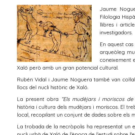
Jaume Noguera
Filologia Hisp
llibres i artic
investigadors.
En aquest cas
arqueòleg mun
coneixement e
Xaló però amb un gran potencial cultural.
Rubén Vidal i Jaume Noguera també van col·labo
llocs del nucli històric de Xaló.
La present obra
“Els mudèjars i moriscos de
història i cultura dels mudèjars i moriscos. El t
local, recopilant un conjunt de dades sobre els 
La trobada de la necròpolis ha representat un el
nucli urbà de Xaló de l’època de l’estudi sobre l'e