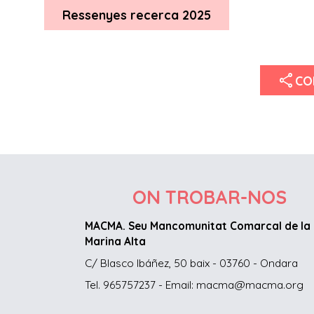
Ressenyes recerca 2025
share
CO
ON TROBAR-NOS
MACMA. Seu Mancomunitat Comarcal de la
Marina Alta
C/ Blasco Ibáñez, 50 baix - 03760 - Ondara
Tel. 965757237 - Email: macma@macma.org