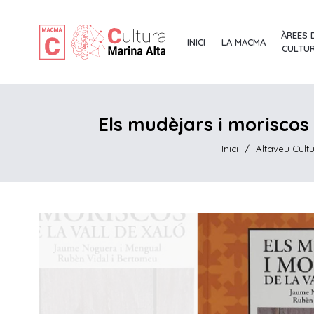
ÀREES 
INICI
LA MACMA
CULTU
Els mudèjars i moriscos 
Inici
/
Altaveu Cultu