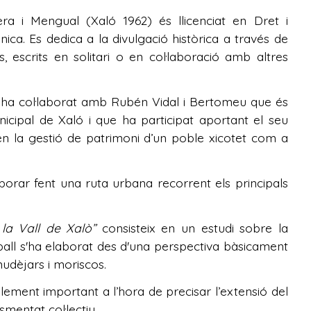
 i Mengual (Xaló 1962) és llicenciat en Dret i
ànica. Es dedica a la divulgació històrica a través de
les, escrits en solitari o en col·laboració amb altres
 ha col·laborat amb Rubén Vidal i Bertomeu que és
icipal de Xaló i que ha participat aportant el seu
n la gestió de patrimoni d’un poble xicotet com a
rar fent una ruta urbana recorrent els principals
 la
Vall de Xalò”
consisteix en un estudi sobre la
reball s'ha elaborat des d'una perspectiva bàsicament
mudèjars i moriscos.
ement important a l’hora de precisar l’extensió del
smentat col·lectiu.