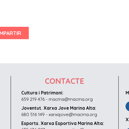
MPARTIR
CONTACTE
Cultura i Patrimoni:
M
659 219 476 - macma@macma.org
Joventut. Xarxa Jove Marina Alta:
680 516 149 - xarxajove@macma.org
X
Esports. Xarxa Esportiva Marina Alta: