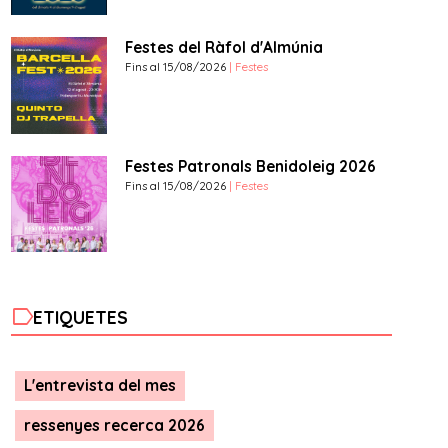
Festes del Ràfol d'Almúnia
Fins al 15/08/2026
| Festes
Festes Patronals Benidoleig 2026
Fins al 15/08/2026
| Festes
label
ETIQUETES
L'entrevista del mes
ressenyes recerca 2026