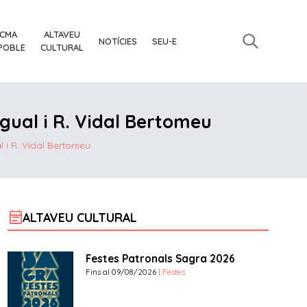
ACMA
ALTAVEU
NOTÍCIES
SEU-E
 POBLE
CULTURAL
ngual i R. Vidal Bertomeu
l i R. Vidal Bertomeu
event_note
ALTAVEU CULTURAL
Festes Patronals Sagra 2026
Fins al 09/08/2026
| Festes