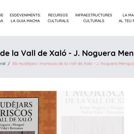
DE
ESDEVENIMENTS:
RECURSOS
INFRAESTRUCTURES
LA M
RA
LA GUIA MACMA
CULTURALS
CULTURALS
AL TEU
de la Vall de Xaló - J. Noguera Me
ral
/
Els mudèjars i moriscos de la Vall de Xaló - J. Noguera Mengua