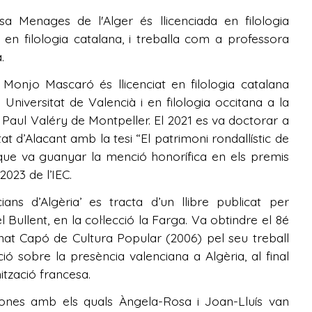
a Menages de l'Alger és llicenciada en filologia
 en filologia catalana, i treballa com a professora
.
 Monjo Mascaró és llicenciat en filologia catalana
 Universitat de Valencià i en filologia occitana a la
t Paul Valéry de Montpeller. El 2021 es va doctorar a
tat d’Alacant amb la tesi “El patrimoni rondallístic de
ue va guanyar la menció honorífica en els premis
2023 de l’IEC.
cians d’Algèria’ es tracta d’un llibre publicat per
l Bullent, en la col·lecció la Farga. Va obtindre el 8é
at Capó de Cultura Popular (2006) pel seu treball
ció sobre la presència valenciana a Algèria, al final
nització francesa.
rsones amb els quals Àngela-Rosa i Joan-Lluís van