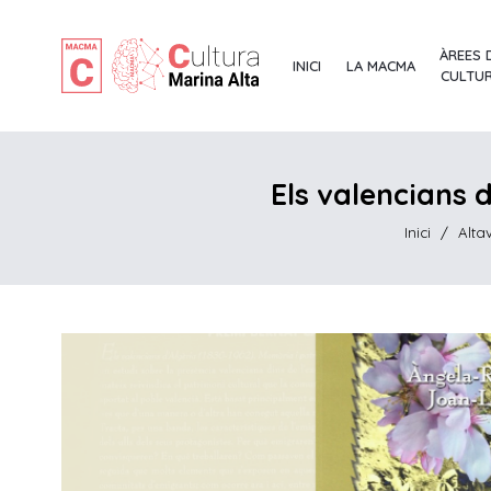
ÀREES 
INICI
LA MACMA
CULTU
Els valencians 
Inici
/
Alta