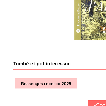
També et pot interessar:
Ressenyes recerca 2025
share
CO