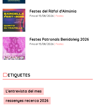
Festes del Ràfol d'Almúnia
Fins al 15/08/2026
| Festes
Festes Patronals Benidoleig 2026
Fins al 15/08/2026
| Festes
label
ETIQUETES
L'entrevista del mes
ressenyes recerca 2026