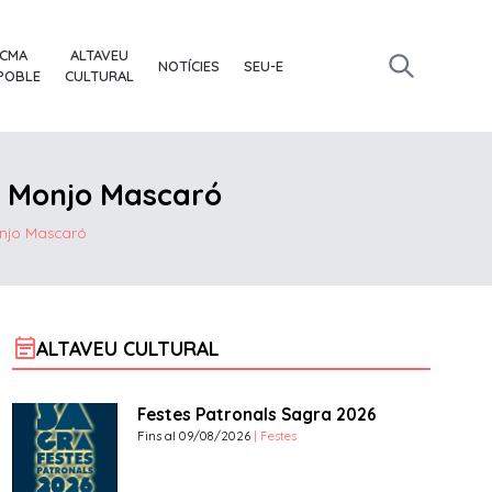
ACMA
ALTAVEU
NOTÍCIES
SEU-E
 POBLE
CULTURAL
ís Monjo Mascaró
Monjo Mascaró
event_note
ALTAVEU CULTURAL
Festes Patronals Sagra 2026
Fins al 09/08/2026
| Festes