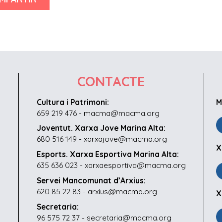
CONTACTE
Cultura i Patrimoni:
M
659 219 476 - macma@macma.org
Joventut. Xarxa Jove Marina Alta:
680 516 149 - xarxajove@macma.org
X
Esports. Xarxa Esportiva Marina Alta:
635 636 023 - xarxaesportiva@macma.org
Servei Mancomunat d’Arxius:
620 85 22 83 - arxius@macma.org
X
Secretaria:
96 575 72 37 - secretaria@macma.org