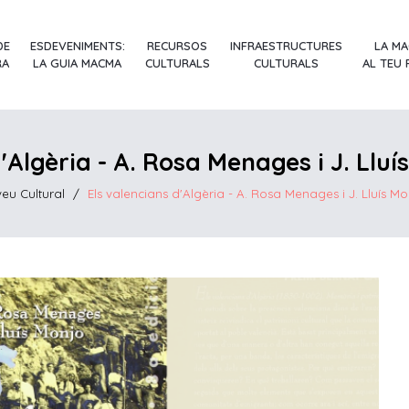
DE
ESDEVENIMENTS:
RECURSOS
INFRAESTRUCTURES
LA M
RA
LA GUIA MACMA
CULTURALS
CULTURALS
AL TEU
d'Algèria - A. Rosa Menages i J. Llu
veu Cultural
/
Els valencians d'Algèria - A. Rosa Menages i J. Lluís 