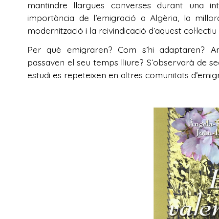
mantindre llargues converses durant una i
importància de l’emigració a Algèria, la millo
modernització i la reivindicació d’aquest col·lecti
Per què emigraren? Com s’hi adaptaren? A
passaven el seu temps lliure? S’observarà de s
estudi es repeteixen en altres comunitats d’emigr