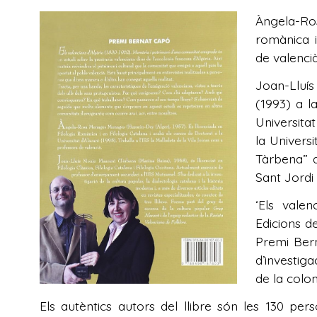
Àngela-Ros
romànica i
de valencià
Joan-Lluís
(1993) a la
Universita
la Universi
Tàrbena” q
Sant Jordi 
‘Els valen
Edicions de
Premi Bern
d’investiga
de la colo
Els autèntics autors del llibre són les 130 pe