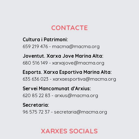
CONTACTE
Cultura i Patrimoni:
659 219 476 - macma@macma.org
Joventut. Xarxa Jove Marina Alta:
680 516 149 - xarxajove@macma.org
Esports. Xarxa Esportiva Marina Alta:
635 636 023 - xarxaesportiva@macma.org
Servei Mancomunat d’Arxius:
620 85 22 83 - arxius@macma.org
Secretaria:
96 575 72 37 - secretaria@macma.org
XARXES SOCIALS