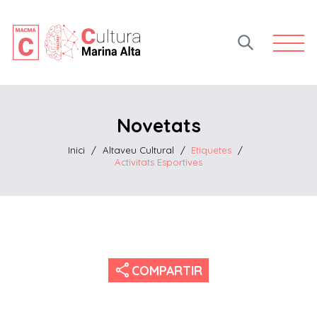
Open 
Novetats
Inici
/
Altaveu Cultural
/
Etiquetes
/
Activitats Esportives
share
COMPARTIR