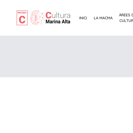
ÀREES 
INICI
LA MACMA
CULTU