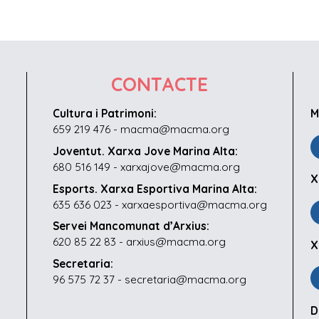
CONTACTE
Cultura i Patrimoni:
M
659 219 476 - macma@macma.org
Joventut. Xarxa Jove Marina Alta:
680 516 149 - xarxajove@macma.org
X
Esports. Xarxa Esportiva Marina Alta:
635 636 023 - xarxaesportiva@macma.org
Servei Mancomunat d’Arxius:
620 85 22 83 - arxius@macma.org
X
Secretaria:
96 575 72 37 - secretaria@macma.org
D