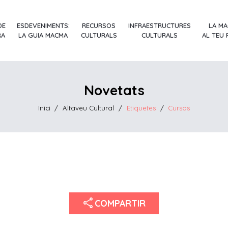
DE
ESDEVENIMENTS:
RECURSOS
INFRAESTRUCTURES
LA M
RA
LA GUIA MACMA
CULTURALS
CULTURALS
AL TEU
Novetats
Inici
/
Altaveu Cultural
/
Etiquetes
/
Cursos
share
COMPARTIR