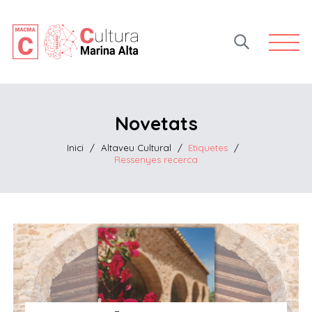
Open 
Novetats
Inici
/
Altaveu Cultural
/
Etiquetes
/
Ressenyes recerca