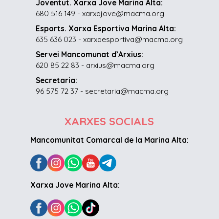
Joventut. Xarxa Jove Marina Alta:
680 516 149 - xarxajove@macma.org
Esports. Xarxa Esportiva Marina Alta:
635 636 023 - xarxaesportiva@macma.org
Servei Mancomunat d’Arxius:
620 85 22 83 - arxius@macma.org
Secretaria:
96 575 72 37 - secretaria@macma.org
XARXES SOCIALS
Mancomunitat Comarcal de la Marina Alta:
Xarxa Jove Marina Alta: