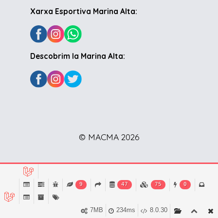
Xarxa Esportiva Marina Alta:
Descobrim la Marina Alta:
© MACMA 2026
9
47
75
0
7MB
234ms
8.0.30