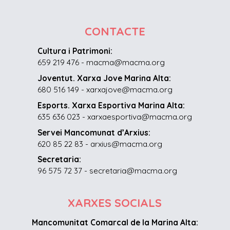
CONTACTE
Cultura i Patrimoni:
659 219 476 - macma@macma.org
Joventut. Xarxa Jove Marina Alta:
680 516 149 - xarxajove@macma.org
Esports. Xarxa Esportiva Marina Alta:
635 636 023 - xarxaesportiva@macma.org
Servei Mancomunat d’Arxius:
620 85 22 83 - arxius@macma.org
Secretaria:
96 575 72 37 - secretaria@macma.org
XARXES SOCIALS
Mancomunitat Comarcal de la Marina Alta: