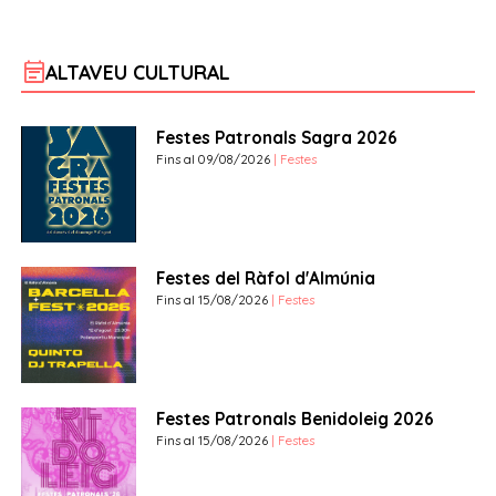
event_note
ALTAVEU CULTURAL
Festes Patronals Sagra 2026
Fins al 09/08/2026
| Festes
Festes del Ràfol d'Almúnia
Fins al 15/08/2026
| Festes
Festes Patronals Benidoleig 2026
Fins al 15/08/2026
| Festes