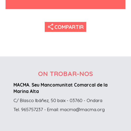
share
COMPARTIR
ON TROBAR-NOS
MACMA. Seu Mancomunitat Comarcal de la
Marina Alta
C/ Blasco Ibáñez, 50 baix - 03760 - Ondara
Tel. 965757237 - Email: macma@macma.org