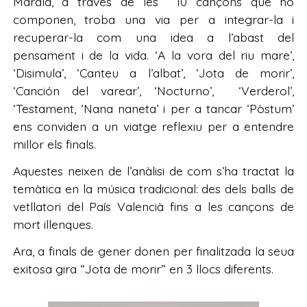
Marala, a través de les 10 cançons que ho
componen, troba una via per a integrar-la i
recuperar-la com una idea a l’abast del
pensament i de la vida. ‘A la vora del riu mare’,
‘Disimula’, ‘Canteu a l’albat’, ‘Jota de morir’,
‘Canción del varear’, ‘Nocturno’, ‘Verderol’,
‘Testament, ‘Nana naneta’ i per a tancar ‘Pòstum’
ens conviden a un viatge reflexiu per a entendre
millor els finals.
Aquestes neixen de l’anàlisi de com s’ha tractat la
temàtica en la música tradicional: des dels balls de
vetllatori del País Valencià fins a les cançons de
mort illenques.
Ara, a finals de gener donen per finalitzada la seua
exitosa gira “Jota de morir” en 3 llocs diferents.