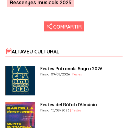
Ressenyes musicals 2025
share
COMPARTIR
event_note
ALTAVEU CULTURAL
Festes Patronals Sagra 2026
Fins al 09/08/2026
| Festes
Festes del Ràfol d'Almúnia
Fins al 15/08/2026
| Festes