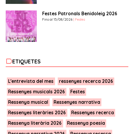
Festes Patronals Benidoleig 2026
Fins al 15/08/2026
| Festes
label
ETIQUETES
L'entrevista del mes
ressenyes recerca 2026
Ressenyes musicals 2026
Festes
Ressenya musical
Ressenyes narrativa
Ressenyes literàries 2026
Ressenyes recerca
Ressenya literària 2026
Ressenya poesia
Ressenya narrativa 2026
Ressenya recerca