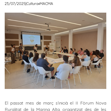
·
23/07/2025
|
Cultura
MACMA
El passat mes de març s’inicià el II Fòrum Nova
Ruralitat de la Marina Alta, organitzat des de les