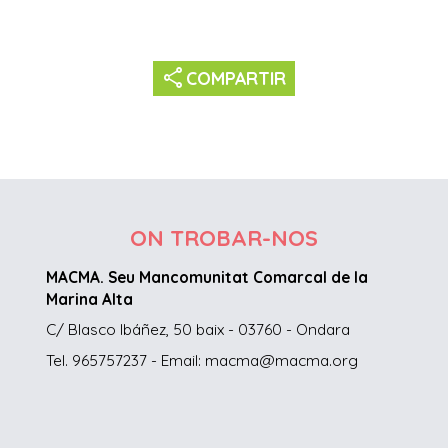
share
COMPARTIR
ON TROBAR-NOS
MACMA. Seu Mancomunitat Comarcal de la
Marina Alta
C/ Blasco Ibáñez, 50 baix - 03760 - Ondara
Tel. 965757237 - Email: macma@macma.org