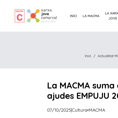
LA XAR
INICI
LA MACMA
JOVE
Inici
/
Actualitat
La MACMA suma du
ajudes EMPUJU 2
·
07/10/2025
|
Cultura
MACMA