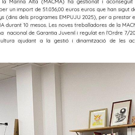
a Marina Alta (MACMA) ha gestionat i aconseguit 
per un import de 51.036,00 euros euros que han sigut de
 (dins dels programes EMPUJU 2025), per a prestar els se
 durant 10 mesos. Les noves treballadores de la MAC
a nacional de Garantia Juvenil i regulat en l’Ordre 7/201
ltura ajudant a la gestió i dinamització de les ac