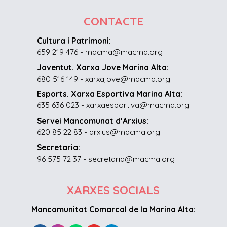
CONTACTE
Cultura i Patrimoni:
659 219 476 - macma@macma.org
Joventut. Xarxa Jove Marina Alta:
680 516 149 - xarxajove@macma.org
Esports. Xarxa Esportiva Marina Alta:
635 636 023 - xarxaesportiva@macma.org
Servei Mancomunat d’Arxius:
620 85 22 83 - arxius@macma.org
Secretaria:
96 575 72 37 - secretaria@macma.org
XARXES SOCIALS
Mancomunitat Comarcal de la Marina Alta: