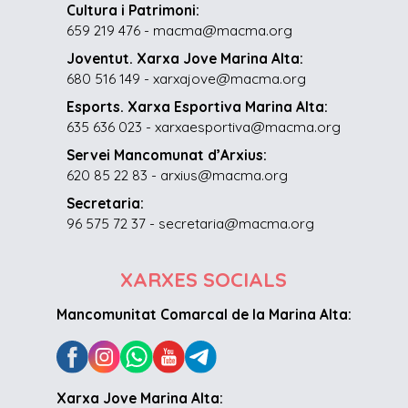
Cultura i Patrimoni:
659 219 476 - macma@macma.org
Joventut. Xarxa Jove Marina Alta:
680 516 149 - xarxajove@macma.org
Esports. Xarxa Esportiva Marina Alta:
635 636 023 - xarxaesportiva@macma.org
Servei Mancomunat d’Arxius:
620 85 22 83 - arxius@macma.org
Secretaria:
96 575 72 37 - secretaria@macma.org
XARXES SOCIALS
Mancomunitat Comarcal de la Marina Alta:
Xarxa Jove Marina Alta: