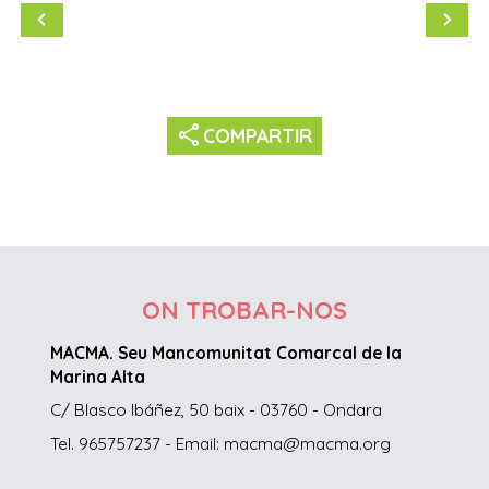
share
COMPARTIR
ON TROBAR-NOS
MACMA. Seu Mancomunitat Comarcal de la
Marina Alta
C/ Blasco Ibáñez, 50 baix - 03760 - Ondara
Tel. 965757237 - Email: macma@macma.org