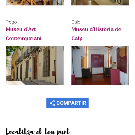
Calp
Pego
Museu d’Història de
Museu d’Art
Calp
Contemporani
share
COMPARTIR
Localitza el teu punt