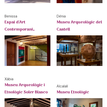
Benissa
Dénia
Espai d'Art
Museu Arqueològic del
Contemporani
Castell
Salvador Sòria
Xàbia
Museu Arqueològic i
Alcalalí
Etnològic Soler Blasco
Museu Etnològic