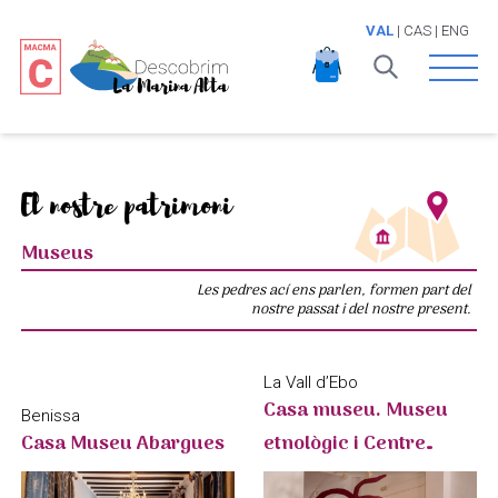
VAL
|
CAS
|
ENG
Open 
El nostre patrimoni
Museus
Les pedres ací ens parlen, formen part del
nostre passat i del nostre present.
La Vall d’Ebo
Casa museu. Museu
Benissa
Casa Museu Abargues
etnològic i Centre
d’Interpretació d’Art