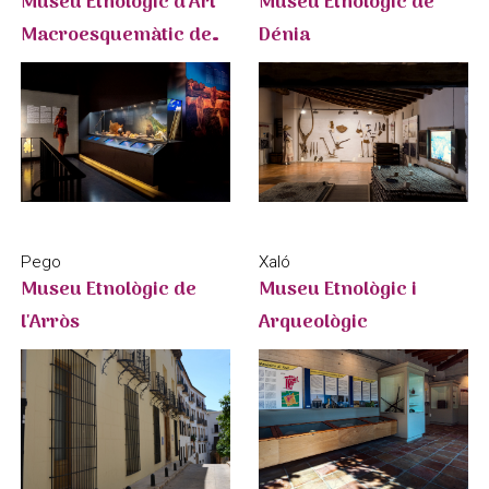
Museu Etnològic d'Art
Museu Etnològic de
Macroesquemàtic de
Dénia
Petracos
Xaló
Pego
Museu Etnològic i
Museu Etnològic de
Arqueològic
l'Arròs