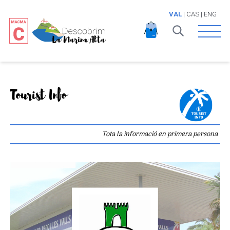
VAL
|
CAS
|
ENG
Open 
Tourist Info
Tota la informació en primera persona