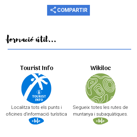
share
COMPARTIR
Informació útil...
Tourist Info
Wikiloc
Localitza tots els punts i
Segueix totes les rutes de
oficines d'informació turística
muntanya i subaquàtiques.