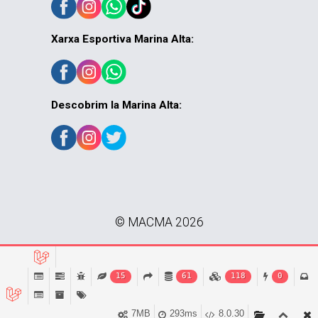
Xarxa Esportiva Marina Alta:
Descobrim la Marina Alta:
© MACMA 2026
15
61
118
0
7MB
293ms
8.0.30