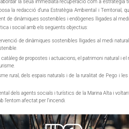
abordar la seua immediata recuperació com a estratègia turís
posa la redacció d'una Estratègia Ambiental i Territorial, q
ent de dinàmiques sostenibles i endògenes lligades al medi na
ística i social amb els següents objectius:
ervenció de dinàmiques sostenibles lligades al medi natural
stenible.
catàleg de propostes i actuacions, el patrimoni natural i el m
turisme.
sme rural, dels espais naturals i de la ruralitat de Pego i le
tal dels agents socials i turístics de la Marina Alta i volta
l’entorn afectat per l’incendi.