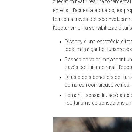
quedat minvat i resulta fonamental 
en el si d'aquesta actuació, es pro
territori a través del desenvolupam
l'ecoturisme i la sensibilització tur
Disseny d’una estratègia d’int
local mitjançant el turisme so
Posada en valor, mitjançant un 
través del turisme rural i l’eco
Difusió dels beneficis del turi
comarca i comarques veïnes.
Foment i sensibilització ambien
i de turisme de sensacions amb 