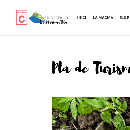
INICI
LA MACMA
ELS 
Pla de Turism