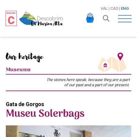
VAL
|
CAS
|
ENG
Open 
Our heritage
Museums
The stones here speak, because they are a part
of our past and a part of our present.
Gata de Gorgos
Museu Solerbags