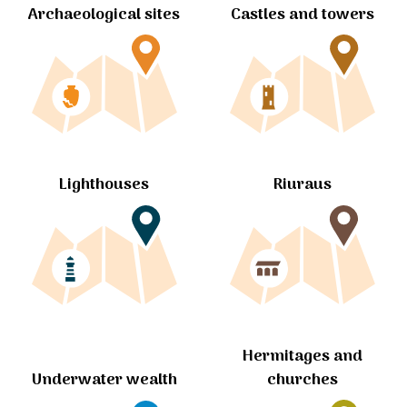
Archaeological sites
Castles and towers
Lighthouses
Riuraus
Hermitages and
churches
Underwater wealth