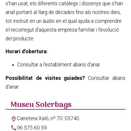
s'han usat, els diferents catàlegs i dissenys que s'han
anat portant al llarg de dècades fins als nostres dies,
tot instruït en un àudio en el qual ajuda a comprendre
el recorregut d'aquesta empresa familiar i l'evolució
del producte.
Horari d’obertura:
Consultar a l'establiment abans d'anar
Possibilitat de visites guiades?
Consultar abans
d'anar.
Museu Solerbags
Carretera Xaló, nº 70. 03740
location_on
phone
96 575 60 59