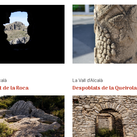
calà
La Vall d’Alcalà
 de la Roca
Despoblats de la Queirola