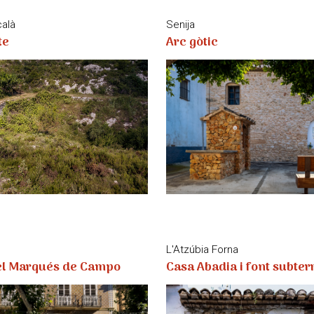
calà
Senija
te
Arc gòtic
L'Atzúbia Forna
el Marqués de Campo
Casa Abadia i font subter