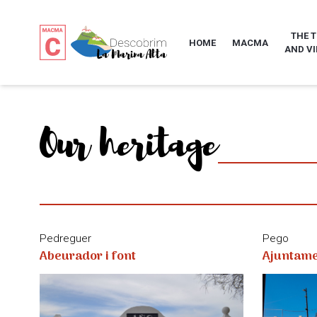
THE 
HOME
MACMA
AND VI
Our heritage
Pedreguer
Pego
Abeurador i font
Ajuntame