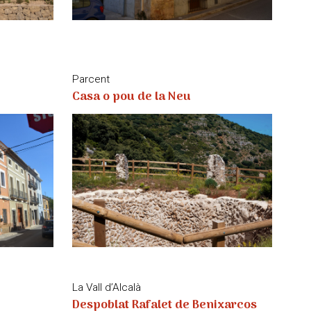
Parcent
Casa o pou de la Neu
La Vall d’Alcalà
Despoblat Rafalet de Benixarcos