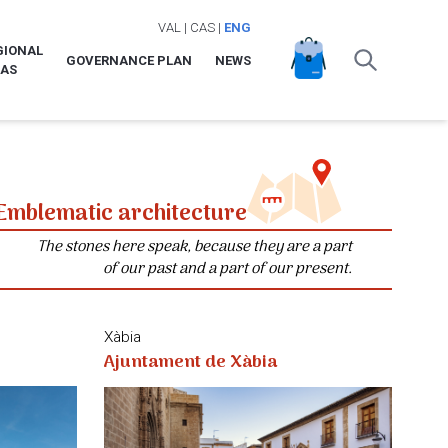
VAL
|
CAS
|
ENG
GIONAL
GOVERNANCE PLAN
NEWS
LAS
Emblematic architecture
The stones here speak, because they are a part
of our past and a part of our present.
Xàbia
Ajuntament de Xàbia