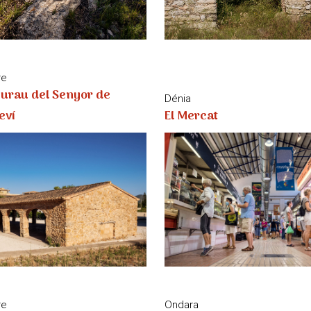
re
iurau del Senyor de
Dénia
eví
El Mercat
re
Ondara