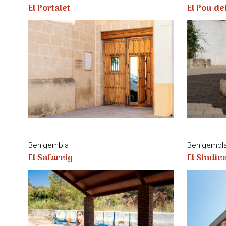
El Portalet
El Pou de
Benigembla
Benigembl
El Safareig
El Sindic