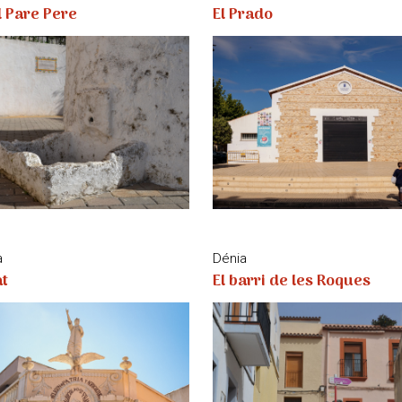
l Pare Pere
El Prado
a
Dénia
at
El barri de les Roques