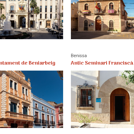
Benissa
untament de Beniarbeig
Antic Seminari Franciscà