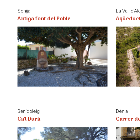
La Vall d’Al
Senija
Aqüeduc
Antiga font del Poble
Benidoleig
Dénia
Ca'l Durà
Carrer d