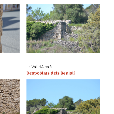
La Vall d’Alcalà
Despoblats dels Benialí