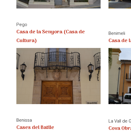
Pego
Casa de la Senyora (Casa de
Benimeli
Cultura)
Casa de l
Benissa
La Vall de G
Cases del Batlle
Cova Obr