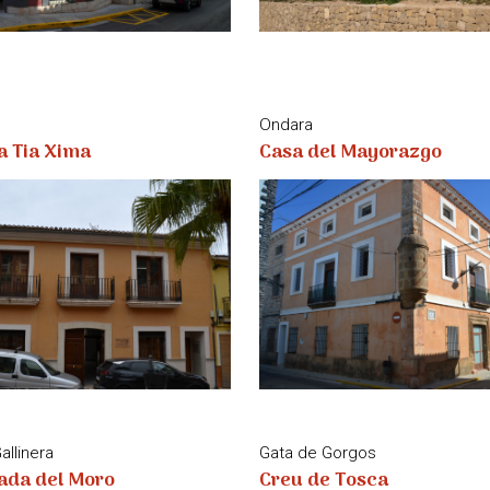
Ondara
Casa del Mayorazgo
a Tia Xima
Gata de Gorgos
allinera
Creu de Tosca
ada del Moro