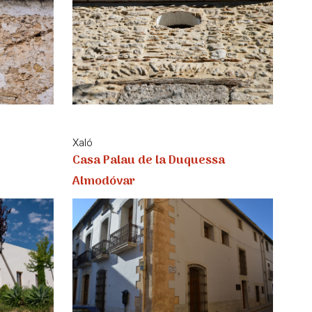
Xaló
Casa Palau de la Duquessa
Almodóvar