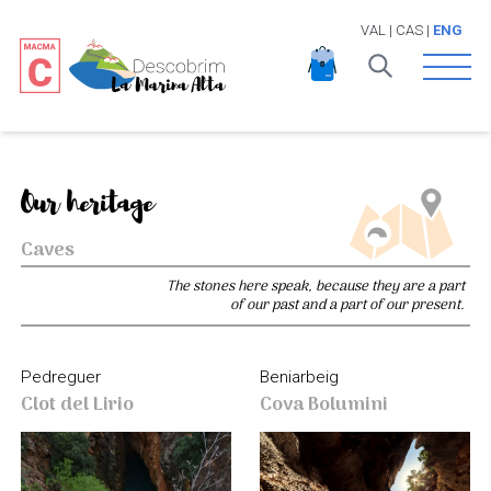
VAL
|
CAS
|
ENG
Open 
Our heritage
Caves
The stones here speak, because they are a part
of our past and a part of our present.
Beniarbeig
Pedreguer
Cova Bolumini
Clot del Lirio