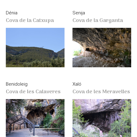
Senija
Dénia
Cova de la Garganta
Cova de la Catxupa
Benidoleig
Xaló
Cova de les Calaveres
Cova de les Meravelles