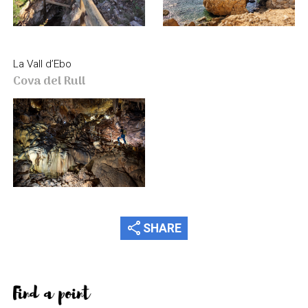
La Vall d’Ebo
Cova del Rull
share
SHARE
Find a point