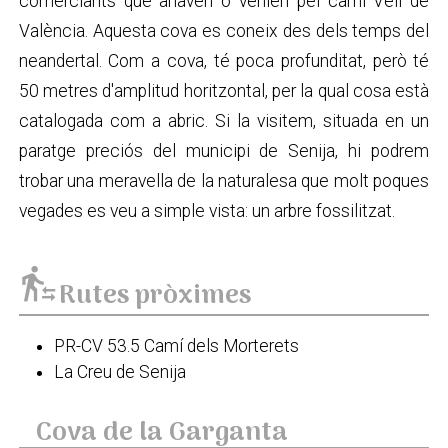
comerciants que anaven o venien pel camí Vell de
València. Aquesta cova es coneix des dels temps del
neandertal. Com a cova, té poca profunditat, però té
50 metres d'amplitud horitzontal, per la qual cosa està
catalogada com a abric. Si la visitem, situada en un
paratge preciós del municipi de Senija, hi podrem
trobar una meravella de la naturalesa que molt poques
vegades es veu a simple vista: un arbre fossilitzat.
transfer_within_a_station
Rutes pròximes
PR-CV 53.5 Camí dels Morterets
La Creu de Senija
Cova de la Garganta