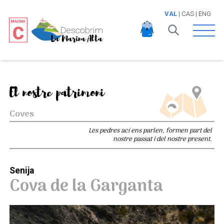
VAL
|
CAS
|
ENG
Open 
El nostre patrimoni
Coves
Les pedres ací ens parlen, formen part del
nostre passat i del nostre present.
Senija
Cova de la Garganta