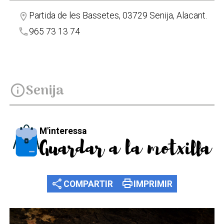
Partida de les Bassetes, 03729 Senija, Alacant.
location_on
phone
965 73 13 74
Senija
info
M'interessa
Guardar a la motxilla
share
print
COMPARTIR
IMPRIMIR