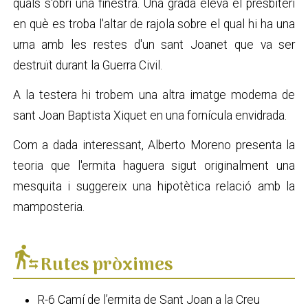
quals s'obri una finestra. Una grada eleva el presbiteri
en què es troba l'altar de rajola sobre el qual hi ha una
urna amb les restes d'un sant Joanet que va ser
destruït durant la Guerra Civil.
A la testera hi trobem una altra imatge moderna de
sant Joan Baptista Xiquet en una fornícula envidrada.
Com a dada interessant, Alberto Moreno presenta la
teoria que l'ermita haguera sigut originalment una
mesquita i suggereix una hipotètica relació amb la
mamposteria.
transfer_within_a_station
Rutes pròximes
R-6 Camí de l’ermita de Sant Joan a la Creu