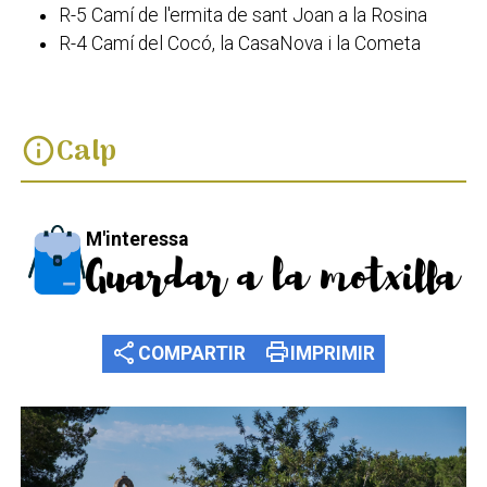
R-5 Camí de l'ermita de sant Joan a la Rosina
R-4 Camí del Cocó, la CasaNova i la Cometa
Calp
info
M'interessa
Guardar a la motxilla
share
print
COMPARTIR
IMPRIMIR