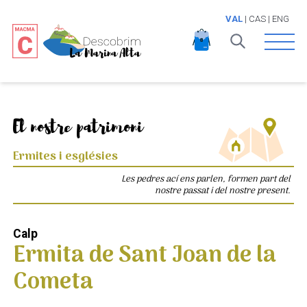
VAL
|
CAS
|
ENG
Open 
El nostre patrimoni
Ermites i esglésies
Les pedres ací ens parlen, formen part del
nostre passat i del nostre present.
Calp
Ermita de Sant Joan de la
Cometa