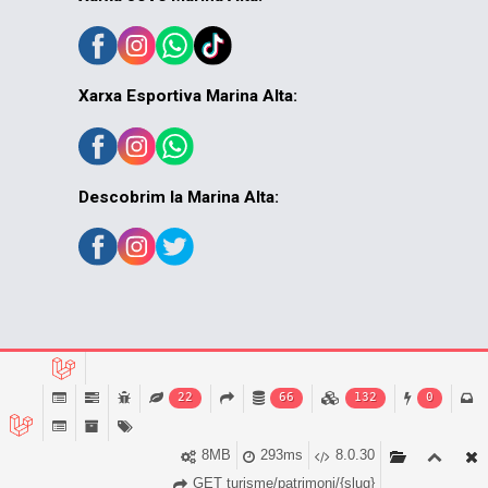
Xarxa Esportiva Marina Alta:
Descobrim la Marina Alta:
© MACMA 2026
22
66
132
0
8MB
293ms
8.0.30
GET turisme/patrimoni/{slug}