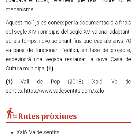
guardava el rodet, l'element que feia moure tot el
mecanisme.
Aquest molí ja es coneix per la documentació a finals
del segle XIV i principis del segle XV, va anar adaptant-
se als temps i evolucionant fins que cap als anys 70
va parar de funcionar. L'edifici, en fase de projecte,
esdevindrà una vegada restaurat la nova Casa de
Cultura municipal.
(1)
(1)
Vall de Pop (2018). Xaló. Va de
sentits. https://www.vadesentits.com/xalo
transfer_within_a_station
Rutes pròximes
Xaló. Va de sentits