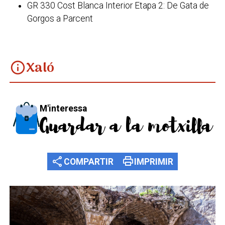
GR 330 Cost Blanca Interior Etapa 2: De Gata de
Gorgos a Parcent
Xaló
info
M'interessa
Guardar a la motxilla
share
print
COMPARTIR
IMPRIMIR