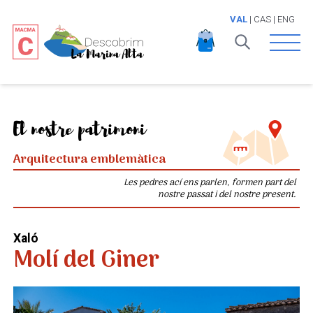
VAL
|
CAS
|
ENG
Open 
El nostre patrimoni
Arquitectura emblemàtica
Les pedres ací ens parlen, formen part del
nostre passat i del nostre present.
Xaló
Molí del Giner