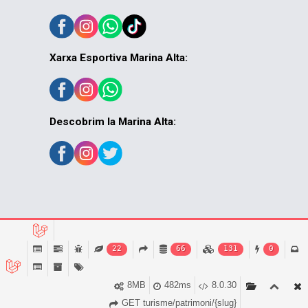
Xarxa Esportiva Marina Alta:
Descobrim la Marina Alta:
© MACMA 2026
22
66
131
0
8MB
482ms
8.0.30
GET turisme/patrimoni/{slug}