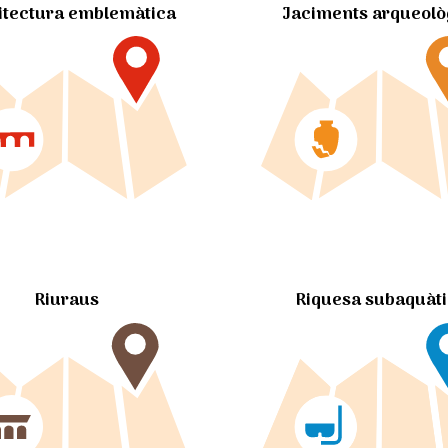
itectura emblemàtica
Jaciments arqueolò
Riuraus
Riquesa subaquàt