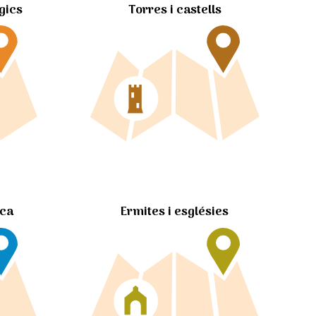
gics
Torres i castells
Ermites i esglésies
ica