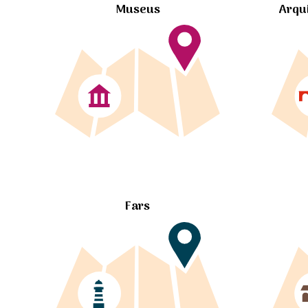
Museus
Arqu
Fars