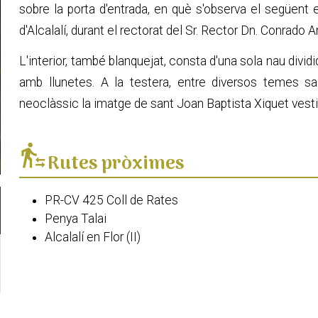
sobre la porta d'entrada, en què s'observa el següent e
d'Alcalalí, durant el rectorat del Sr. Rector Dn. Conrado A
L'interior, també blanquejat, consta d'una sola nau divid
amb llunetes. A la testera, entre diversos temes sa
neoclàssic la imatge de sant Joan Baptista Xiquet vesti
transfer_within_a_station
Rutes pròximes
PR-CV 425 Coll de Rates
Penya Talai
Alcalalí en Flor (II)
Alcalalí en flor (I)
Geocaching Alcalalí