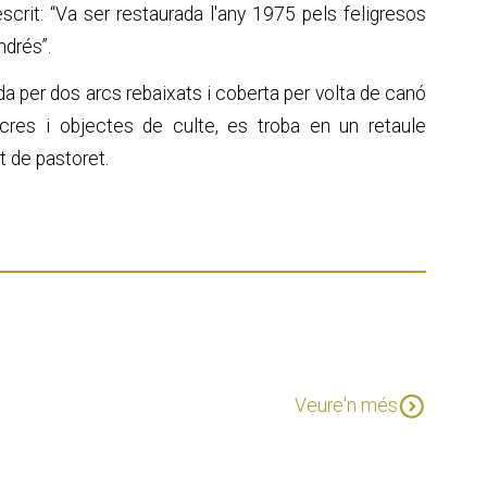
scrit: “Va ser restaurada l'any 1975 pels feligresos
ndrés”.
ida per dos arcs rebaixats i coberta per volta de canó
cres i objectes de culte, es troba en un retaule
t de pastoret.
expand_circle_down
Veure'n més