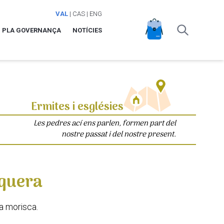
VAL
|
CAS
|
ENG
PLA GOVERNANÇA
NOTÍCIES
Ermites i esglésies
Les pedres ací ens parlen, formen part del
nostre passat i del nostre present.
squera
ia morisca.