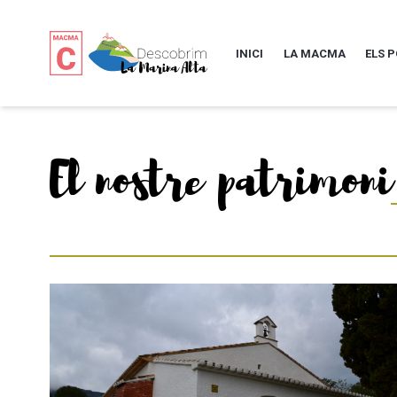
INICI
LA MACMA
ELS 
El nostre patrimoni