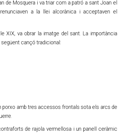
oan de Mosquera i va triar com a patró a sant Joan el
renunciaven a la llei alcorànica i acceptaven el
gle XIX, va obrar la imatge del sant. La importància
 següent cançó tradicional:
 un porxo amb tres accessos frontals sota els arcs de
uerre.
contraforts de rajola vermellosa i un panell ceràmic