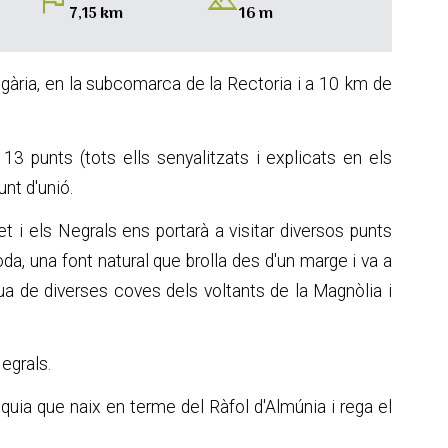
flag
landscape
7,15 km
16 m
Segària, en la subcomarca de la Rectoria i a 10 km de
 13 punts (tots ells senyalitzats i explicats en els
nt d'unió.
 i els Negrals ens portarà a visitar diversos punts
oda, una font natural que brolla des d'un marge i va a
igua de diverses coves dels voltants de la Magnòlia i
Negrals.
séquia que naix en terme del Ràfol d'Almúnia i rega el