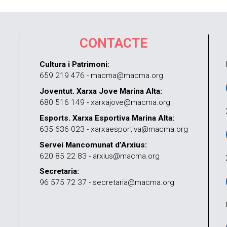
CONTACTE
Cultura i Patrimoni:
659 219 476 - macma@macma.org
Joventut. Xarxa Jove Marina Alta:
680 516 149 - xarxajove@macma.org
Esports. Xarxa Esportiva Marina Alta:
635 636 023 - xarxaesportiva@macma.org
Servei Mancomunat d’Arxius:
620 85 22 83 - arxius@macma.org
Secretaria:
96 575 72 37 - secretaria@macma.org