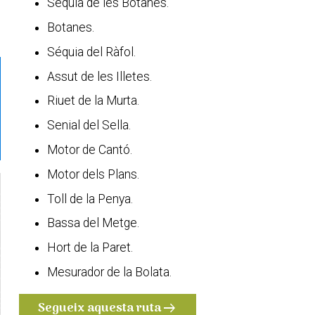
Séquia de les Botanes.
Botanes.
Séquia del Ràfol.
Assut de les Illetes.
Riuet de la Murta.
Senial del Sella.
Motor de Cantó.
Motor dels Plans.
Toll de la Penya.
Bassa del Metge.
Hort de la Paret.
Mesurador de la Bolata.
Segueix aquesta ruta
arrow_right_alt