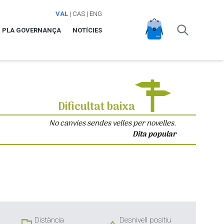
VAL
|
CAS
|
ENG
PLA GOVERNANÇA
NOTÍCIES
Dificultat baixa
No canvies sendes velles per novelles.
Dita popular
Distància
Desnivell positiu