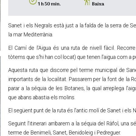
alarm_on
hiking
1 h 50 min.
Baixa
Sanet i els Negrals està just a la falda de la serra de 
la mar Mediterrània.
El Camí de l'Aigua és una ruta de nivell fàcil. Recorre
tòtems que s'hi han col·locat) que tenen l'aigua com a pu
Aquesta ruta que discorre pel terme municipal de Sanet
importants de la localitat. Passarem per la font de la R
parar a la séquia de les Botanes, la qual arreplega l'a
que abans abastia els molins.
El següent punt de la ruta és l'antic molí de Sanet i els 
Seguint l'itinerari arribarem a la séquia del Ràfol, una 
terme de Benimeli, Sanet, Benidoleig i Pedreguer.