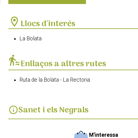
location_on
Llocs d'interés
La Bolata
transfer_within_a_station
Enllaços a altres rutes
Ruta de la Bolata - La Rectoria
Sanet i els Negrals
info
M'interessa