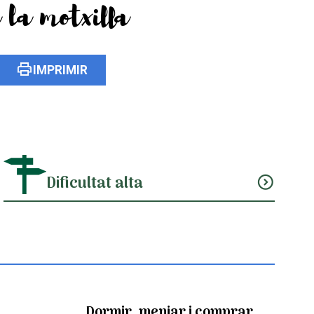
 la motxilla
print
IMPRIMIR
Dificultat alta
expand_circle_down
Dormir, menjar i comprar