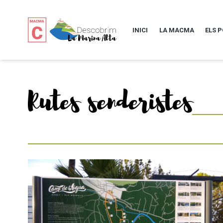
INICI
LA MACMA
ELS 
Rutes senderistes