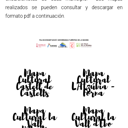
realizados se pueden consultar y descargar en
formato pdf a continuación.
Mapa
Mapa
Cultural
Cultural
Castell de
L'Atzúbia -
Castells
Forna
Mapa
Mapa
Cultural la
Cultural la
Vall
Vall d'Ebo