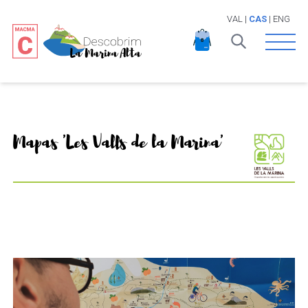
VAL
|
CAS
|
ENG
Open 
Mapas 'Les Valls de la Marina'