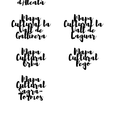
d'Alcalà
Mapa
Mapa
Cultural la
Cultural la
Vall de
Vall de
Gallinera
Laguar
Mapa
Mapa
Cultural
Cultural
Orba
Pego
Mapa
Cultural
Sagra-
Tormos