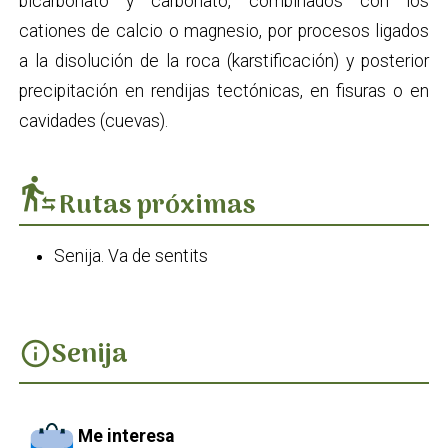
bicarbonato y carbonato, combinados con los
cationes de calcio o magnesio, por procesos ligados
a la disolución de la roca (karstificación) y posterior
precipitación en rendijas tectónicas, en fisuras o en
cavidades (cuevas).
transfer_within_a_station
Rutas próximas
Senija. Va de sentits
Senija
info
Me interesa