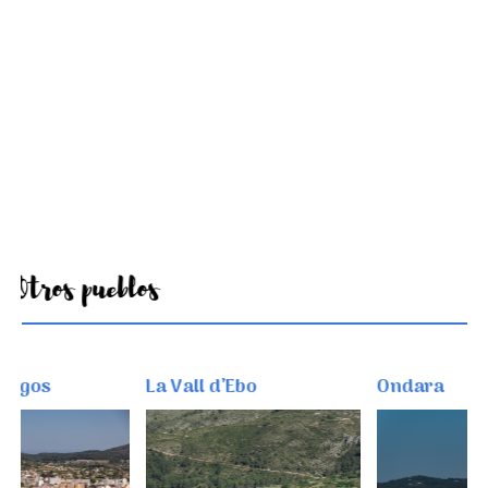
Otros pueblos
os
La Vall d’Ebo
Ondara