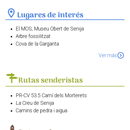
location_on
Lugares de interés
El MOS, Museu Obert de Senija
Arbre fossilitzat
Cova de la Garganta
Arc gòtic
expand_circle_down
Ver más
La Roca de la Salve
Antiga font del Poble
Església de Santa Caterina de Senija
Rutas senderistas
Ermita de la Mare de Déu Negreta
PR-CV 53.5 Camí dels Morterets
La Creu de Senija
Camins de pedra i aigua