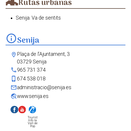
Rutas urbanas
Senija. Va de sentits
info
Senija
Plaça de l’Ajuntament, 3
location_on
03729 Senija
phone
965 731 374
phone_iphone
674 538 018
mail
administracio@senija.es
travel_explore
www.senija.es
Tourist
Info la
Vall de
Pop