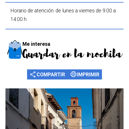
Horario de atención: de lunes a viernes de 9.00 a
14.00 h
Me interesa
Guardar en la mochila
share
print
COMPARTIR
IMPRIMIR