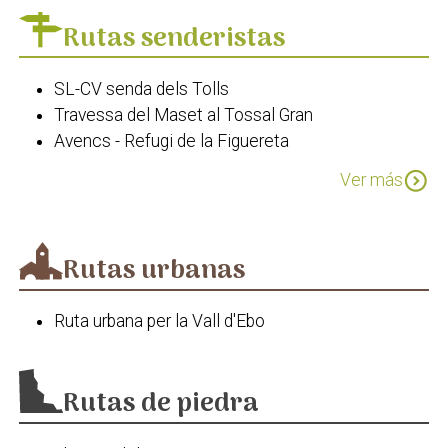
Església de Sant Miquel
Rutas senderistas
SL-CV senda dels Tolls
Travessa del Maset al Tossal Gran
Avencs - Refugi de la Figuereta
Font d'En Gili - camí Juvees
expand_circle_down
Ver más
PR-CV 58
PR-CV 43 Les Valls
Passejada etnobotànica La Vall d'Ebo
Rutas urbanas
Ruta urbana per la Vall d'Ebo
Rutas de piedra