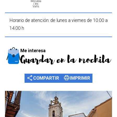
l'Atzúbia
i les
Valls
Horario de atención: de lunes a viernes de 10.00 a
14.00 h
Me interesa
Guardar en la mochila
share
print
COMPARTIR
IMPRIMIR