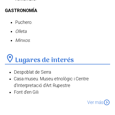
GASTRONOMÍA
Puchero.
Olleta
.
Minxos
.
location_on
Lugares de interés
Despoblat de Serra
Casa museu. Museu etnològic i Centre
d’Interpretació d’Art Rupestre
Font d'en Gili
Els Tolls
expand_circle_down
Ver más
Llavador i Font de la Serra
Cova del Rull