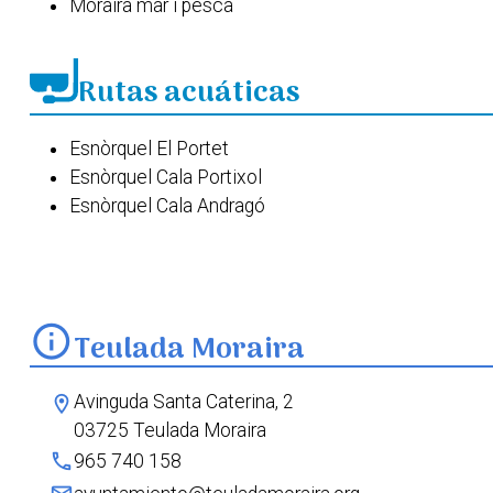
Moraira mar i pesca
Rutas acuáticas
Esnòrquel El Portet
Esnòrquel Cala Portixol
Esnòrquel Cala Andragó
Esnòrquel Cap Blanc
info
Teulada Moraira
Avinguda Santa Caterina, 2
location_on
03725 Teulada Moraira
phone
965 740 158