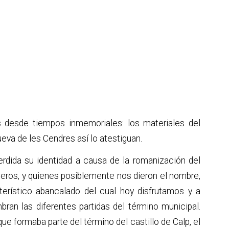
32,25 km². Habitantes 11.466 (datos INE 2021).
s desde tiempos inmemoriales: los materiales del
cueva de
les Cendres así lo atestiguan.
erdida su identidad a causa de la romanización del
aderos, y quienes posiblemente nos dieron el nombre,
cterístico abancalado del cual hoy disfrutamos y a
n las diferentes partidas del término municipal.
e formaba parte del término del castillo de Calp, el