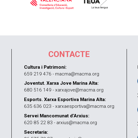
CONTACTE
Cultura i Patrimoni:
659 219 476 - macma@macma.org
Joventut. Xarxa Jove Marina Alta:
680 516 149 - xarxajove@macma.org
Esports. Xarxa Esportiva Marina Alta:
635 636 023 - xarxaesportiva@macma.org
Servei Mancomunat d’Arxius:
620 85 22 83 - arxius@macma.org
Secretaria: