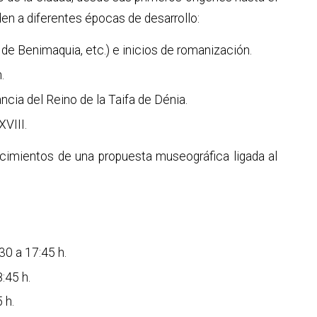
den a diferentes épocas de desarrollo:
 de Benimaquia, etc.) e inicios de romanización.
.
cia del Reino de la Taifa de Dénia.
XVIII.
cimientos de una propuesta museográfica ligada al
30 a 17:45 h.
:45 h.
 h.