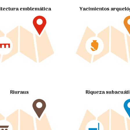
itectura emblemática
Yacimientos arqueló
Riuraus
Riqueza subacuát