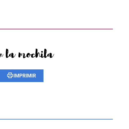
n la mochila
print
IMPRIMIR