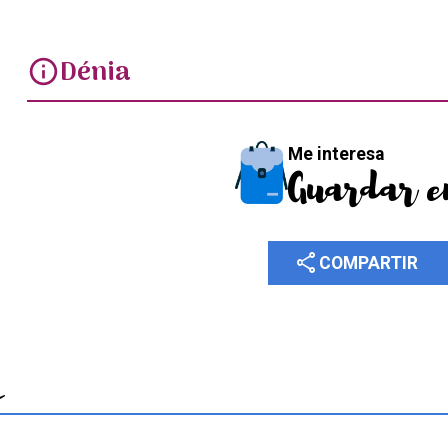
Dénia
info
Me interesa
Guardar e
share
COMPARTIR