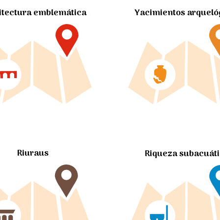
itectura emblemática
Yacimientos arqueló
Riuraus
Riqueza subacuát