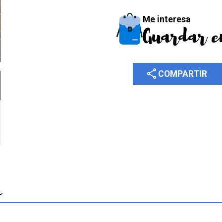
Me interesa
Guardar e
share
COMPARTIR