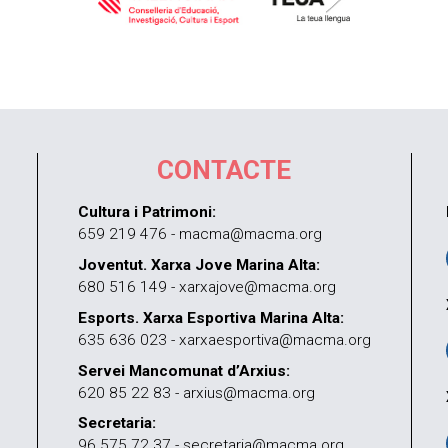
CONTACTE
Cultura i Patrimoni:
659 219 476 - macma@macma.org
Joventut. Xarxa Jove Marina Alta:
680 516 149 - xarxajove@macma.org
Esports. Xarxa Esportiva Marina Alta:
635 636 023 - xarxaesportiva@macma.org
Servei Mancomunat d’Arxius:
620 85 22 83 - arxius@macma.org
Secretaria:
96 575 72 37 - secretaria@macma.org