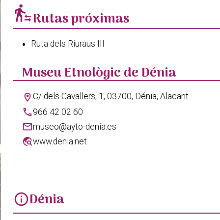
transfer_within_a_station
Rutas próximas
Ruta dels Riuraus III
Museu Etnològic de Dénia
C/ dels Cavallers, 1, 03700, Dénia, Alacant.
location_on
phone
966 42 02 60
mail
museo@ayto-denia.es
travel_explore
www.denia.net
Dénia
info