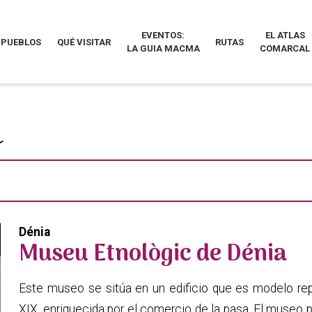
EVENTOS:
EL ATLAS
 PUEBLOS
QUÉ VISITAR
RUTAS
LA GUIA MACMA
COMARCAL
Dénia
Museu Etnològic de Dénia
Este museo se sitúa en un edificio que es modelo repr
XIX, enriquecida por el comercio de la pasa. El museo