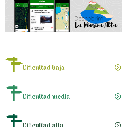
Dificultad baja
expand_circle_down
Dificultad media
expand_circle_down
Dificultad alta
expand_circle_down