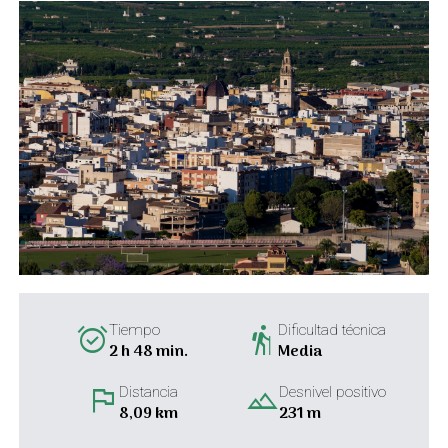
alarm_on
hiking
Tiempo
Dificultad técnica
2 h 48 min.
Media
flag
landscape
Distancia
Desnivel positivo
8,09 km
231 m