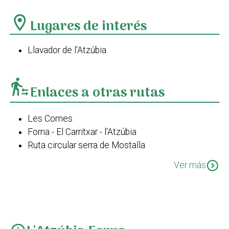
location_on
Lugares de interés
Llavador de l'Atzúbia
transfer_within_a_station
Enlaces a otras rutas
Les Comes
Forna - El Carritxar - l'Atzúbia
Ruta circular serra de Mostalla
Pego - Carritxar - L'Atzúbia - Pego
expand_circle_down
Ver más
Camí de l'Alba. Pego - Forna