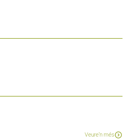
ata de Gorgos
expand_circle_down
Veure'n més