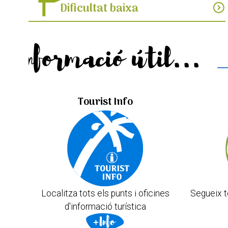
Dificultat baixa
expand_circle_down
Informació útil...
Tourist Info
Localitza tots els punts i oficines
Segueix t
d'informació turística