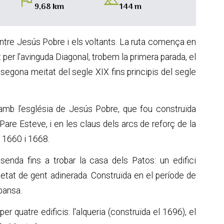
flag
landscape
9,68 km
144 m
entre Jesús Pobre i els voltants. La ruta comença en
t per l'avinguda Diagonal, trobem la primera parada, el
a segona meitat del segle XIX fins principis del segle
amb l’església de Jesús Pobre, que fou construïda
 Pare Esteve, i en les claus dels arcs de reforç de la
: 1660 i 1668.
enda fins a trobar la casa dels Patos: un edifici
pietat de gent adinerada. Construïda en el període de
pansa.
 quatre edificis: l'alqueria (construïda el 1696), el