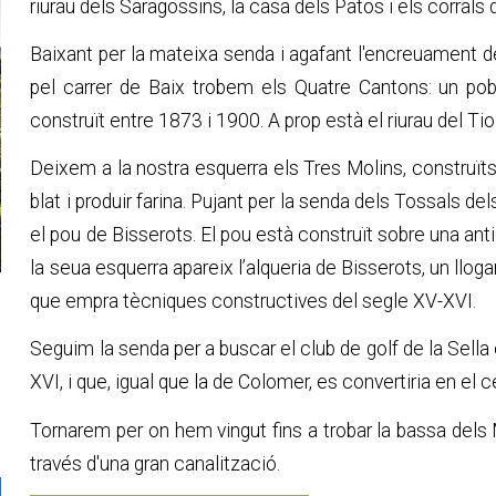
riurau dels Saragossins, la casa dels Patos i els corral
Baixant per la mateixa senda i agafant l'encreuament de 
pel carrer de Baix trobem els Quatre Cantons: un pob
construït entre 1873 i 1900. A prop està el riurau del Tio
Deixem a la nostra esquerra els Tres Molins, construïts
blat i produir farina. Pujant per la senda dels Tossals 
el pou de Bisserots. El pou està construït sobre una anti
la seua esquerra apareix l’alqueria de Bisserots, un llo
que empra tècniques constructives del segle XV-XVI.
Seguim la senda per a buscar el club de golf de la Sella
XVI, i que, igual que la de Colomer, es convertiria en el
Tornarem per on hem vingut fins a trobar la bassa dels M
través d'una gran canalització.