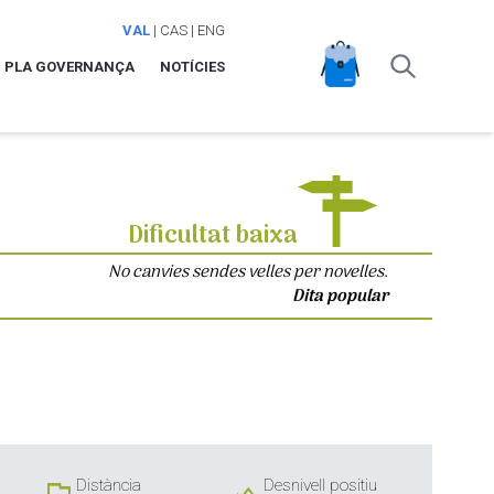
VAL
|
CAS
|
ENG
PLA GOVERNANÇA
NOTÍCIES
Dificultat baixa
No canvies sendes velles per novelles.
Dita popular
Distància
Desnivell positiu