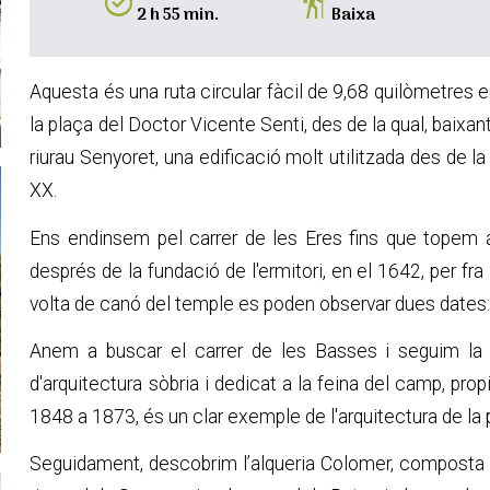
alarm_on
hiking
2 h 55 min.
Baixa
Aquesta és una ruta circular fàcil de 9,68 quilòmetres 
la plaça del Doctor Vicente Senti, des de la qual, baixan
riurau Senyoret, una edificació molt utilitzada des de l
XX.
Ens endinsem pel carrer de les Eres fins que topem 
després de la fundació de l'ermitori, en el 1642, per fra
volta de canó del temple es poden observar dues dates
Anem a buscar el carrer de les Basses i seguim la s
d'arquitectura sòbria i dedicat a la feina del camp, pro
1848 a 1873, és un clar exemple de l'arquitectura de la 
Seguidament, descobrim l’alqueria Colomer, composta per