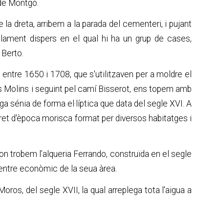
s de Montgó.
la dreta, arribem a la parada del cementeri, i pujant
lament dispers en el qual hi ha un grup de cases,
 Berto.
 entre 1650 i 1708, que s'utilitzaven per a moldre el
dels Molins i seguint pel camí Bisserot, ens topem amb
ga sénia de forma el·líptica que data del segle XVI. A
garet d'època morisca format per diversos habitatges i
 on trobem l’alqueria Ferrando, construïda en el segle
 centre econòmic de la seua àrea.
oros, del segle XVII, la qual arreplega tota l'aigua a