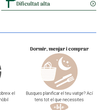
Dificultat alta
expand_circle_down
Dormir, menjar i comprar
obreix el
Busques planificar el teu viatge? Ací
mòbil
tens tot el que necessites