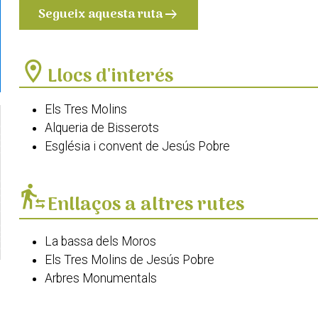
Segueix aquesta ruta
arrow_right_alt
location_on
Llocs d'interés
Els Tres Molins
Alqueria de Bisserots
Església i convent de Jesús Pobre
transfer_within_a_station
Enllaços a altres rutes
La bassa dels Moros
Els Tres Molins de Jesús Pobre
Arbres Monumentals
GR 330 Costa Blanca Interior Etapa 1 de Dénia a G