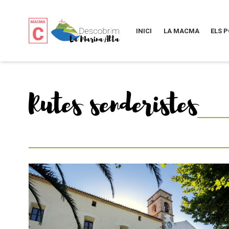
INICI
LA MACMA
ELS 
Rutes senderistes