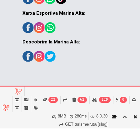
Xarxa Esportiva Marina Alta:
Descobrim la Marina Alta:
© MACMA 2026
22
62
129
0
8MB
286ms
8.0.30
GET turisme/ruta/{slug}