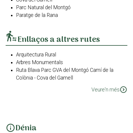
Parc Natural del Montgó
Paratge de la Rana
transfer_within_a_station
Enllaços a altres rutes
Arquitectura Rural
Arbres Monumentals
Ruta Blava Parc GVA del Montgó Camí de la
Colònia - Cova del Gamell
Ruta Groga Parc GVA del Montgó Cova de l'Aigua -
expand_circle_down
Veure'n més
Racó del Bou
Ruta taronja Parc GVA del Montgó Camí de la
Colònia - Cim
GR 330 Cost Blanca Interior Etapa 2: De Gata de
Gorgos a Parcent
Dénia
info
Camí de l'Alba. Xàbia - Jesús Pobre