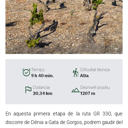
alarm_on
hiking
Temps
Dificultat tècnica
9 h 40 min.
Alta
flag
landscape
Distància
Desnivell positiu
20,34 km
1207 m
En aquesta primera etapa de la ruta GR 330, que
discorre de Dénia a Gata de Gorgos, podrem gaudir del