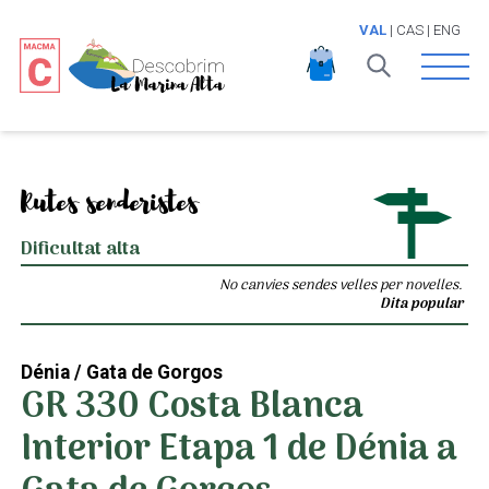
VAL
|
CAS
|
ENG
Open 
Rutes senderistes
Dificultat alta
No canvies sendes velles per novelles.
Dita popular
Dénia / Gata de Gorgos
GR 330 Costa Blanca
Interior Etapa 1 de Dénia a