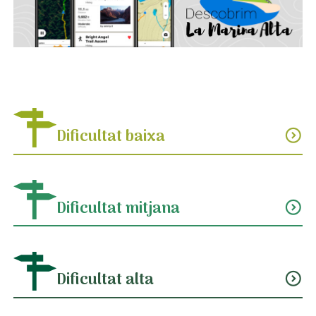
Dificultat baixa
expand_circle_down
Dificultat mitjana
expand_circle_down
Dificultat alta
expand_circle_down