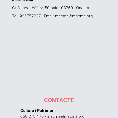
C/ Blasco Ibáñez, 50 baix - 03760 - Ondara
Tel. 965757237 - Email: macma@macma.org
CONTACTE
Cultura i Patrimoni:
659 219 476 - macma@macma.org