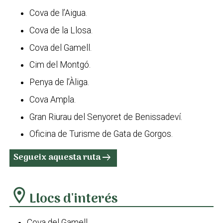
Cova de l’Aigua.
Cova de la Llosa.
Cova del Gamell.
Cim del Montgó.
Penya de l’Àliga.
Cova Ampla.
Gran Riurau del Senyoret de Benissadeví.
Oficina de Turisme de Gata de Gorgos.
Segueix aquesta ruta
arrow_right_alt
location_on
Llocs d'interés
Cova del Gamell