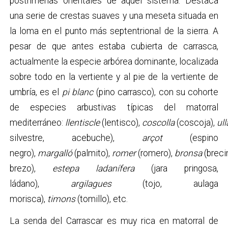
postrimerías orientales de aquel sistema. Destaca
una serie de crestas suaves y una meseta situada en
la loma en el punto más septentrional de la sierra. A
pesar de que antes estaba cubierta de carrasca,
actualmente la especie arbórea dominante, localizada
sobre todo en la vertiente y al pie de la vertiente de
umbría, es el
pi blanc
(pino carrasco), con su cohorte
de especies arbustivas típicas del matorral
mediterráneo:
llentiscle
(lentisco),
coscolla
(coscoja),
ul
silvestre, acebuche),
arçot
(espino
negro),
margalló
(palmito),
romer
(romero),
bronsa
(breci
brezo),
estepa ladanífera
(jara pringosa,
ládano),
argilagues
(tojo, aulaga
morisca),
timons
(tomillo), etc.
La senda del Carrascar es muy rica en matorral de