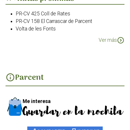
PR-CV 425 Coll de Rates
PR-CV 158 El Carrascar de Parcent
Volta de les Fonts
PR-CV 158.1 Sender de la Casa de la Neu
expand_circle_down
Ver más
PR-CV 158.2 Sender de la Penya Llisa
Parcent
info
Me interesa
Guardar en la mochila