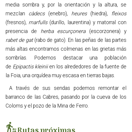
media sombra y, por la orientación y la altura, se
mezclan
càdecs
(enebro),
heures
(hiedra),
fleixos
(fresnos),
marfulls
(durillo, laurentina) y matorral con
presencia de
herba escurçonera
(escorzonera) y
rabet de gat
(rabo de gato). En las peñas de las partes
más altas encontramos colmenas en las grietas más
sombrías. Podemos destacar una población
de
Epipactis kleinii
en los alrededores de la fuente de
la Foia, una orquídea muy escasa en tierras bajas.
A través de sus sendas podemos remontar el
barranco de las Cabres, pasando por la cueva de los
Coloms y el pozo de la Mina de Ferro.
transfer_within_a_station
Rutas próximas