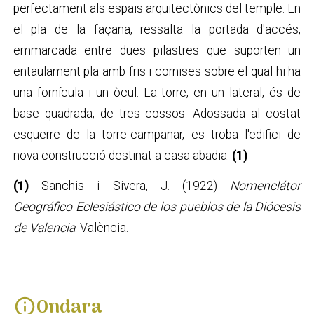
perfectament als espais arquitectònics del temple. En
el pla de la façana, ressalta la portada d'accés,
emmarcada entre dues pilastres que suporten un
entaulament pla amb fris i cornises sobre el qual hi ha
una fornícula i un òcul. La torre, en un lateral, és de
base quadrada, de tres cossos. Adossada al costat
esquerre de la torre-campanar, es troba l'edifici de
nova construcció destinat a casa abadia.
(1)
(1)
Sanchis i Sivera, J. (1922)
Nomenclátor
Geográfico-Eclesiástico de los pueblos de la Diócesis
de Valencia
. València.
Ondara
info