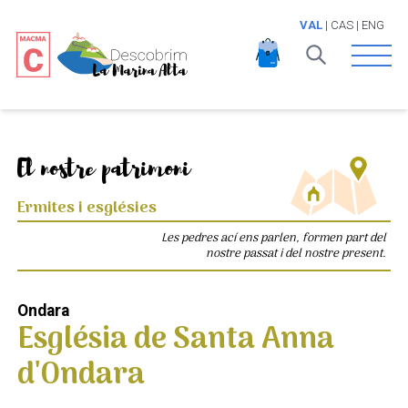
VAL
|
CAS
|
ENG
Open 
El nostre patrimoni
Ermites i esglésies
Les pedres ací ens parlen, formen part del
nostre passat i del nostre present.
Ondara
Església de Santa Anna
d'Ondara