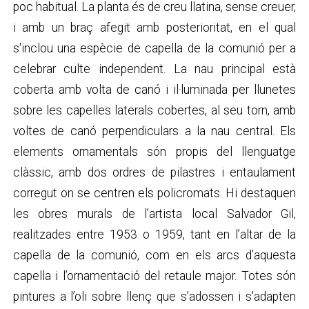
poc habitual. La planta és de creu llatina, sense creuer,
i amb un braç afegit amb posterioritat, en el qual
s'inclou una espècie de capella de la comunió per a
celebrar culte independent. La nau principal està
coberta amb volta de canó i il·luminada per llunetes
sobre les capelles laterals cobertes, al seu torn, amb
voltes de canó perpendiculars a la nau central. Els
elements ornamentals són propis del llenguatge
clàssic, amb dos ordres de pilastres i entaulament
corregut on se centren els policromats. Hi destaquen
les obres murals de l’artista local Salvador Gil,
realitzades entre 1953 o 1959, tant en l’altar de la
capella de la comunió, com en els arcs d’aquesta
capella i l’ornamentació del retaule major. Totes són
pintures a l’oli sobre llenç que s’adossen i s'adapten