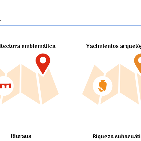
itectura emblemática
Yacimientos arqueló
Riuraus
Riqueza subacuát