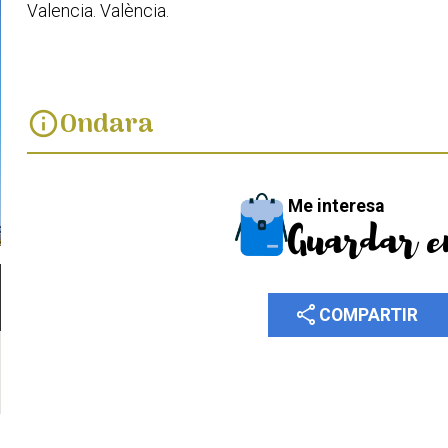
Valencia. València.
Ondara
info
Me interesa
Guardar e
share
COMPARTIR