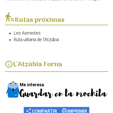
transfer_within_a_station
Rutas próximas
Les Asmeites
Ruta urbana de l'Atzúbia
L'Atzúbia Forna
info
Me interesa
Guardar en la mochila
share
print
COMPARTIR
IMPRIMIR