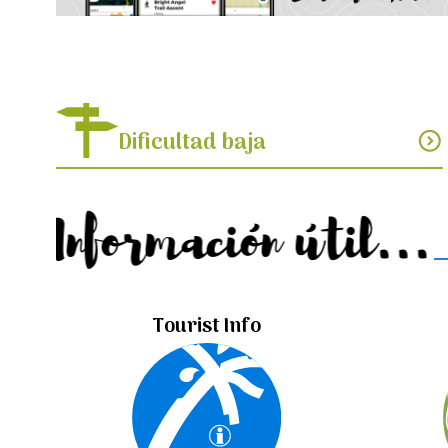
Dificultad baja
expand_circle_down
Información útil...
Tourist Info