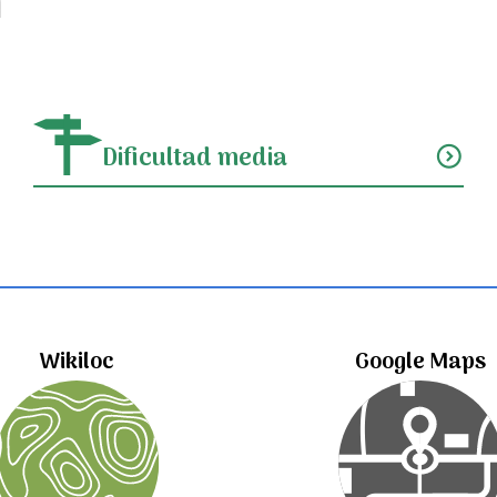
Dificultad media
expand_circle_down
Wikiloc
Google Maps