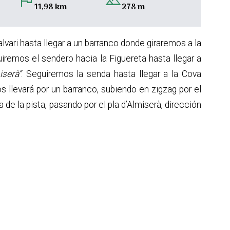
flag
landscape
11,98 km
278 m
vari hasta llegar a un barranco donde giraremos a la
uiremos el sendero hacia la Figuereta hasta llegar a
iserà”
. Seguiremos la senda hasta llegar a la Cova
 llevará por un barranco, subiendo en zigzag por el
de la pista, pasando por el pla d’Almiserà, dirección