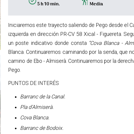
alarm_on
hiking
5 h 10 min.
Media
Iniciaremos este trayecto saliendo de Pego desde el Cal
izquierda en dirección PR-CV 58 Xical - Figuereta. Seg
un poste indicativo donde consta
“Cova Blanca - Alm
Blanca. Continuaremos caminando por la senda, que nos
camino de Ebo - Almiserà. Continuaremos por la derecha 
Pego.
PUNTOS DE INTERÉS
Barranc de la Canal.
Pla d’Almiserà.
Cova Blanca.
Barranc de Bodoix.