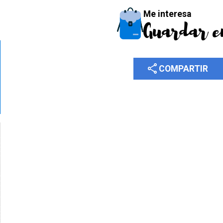
Me interesa
Guardar e
share
COMPARTIR