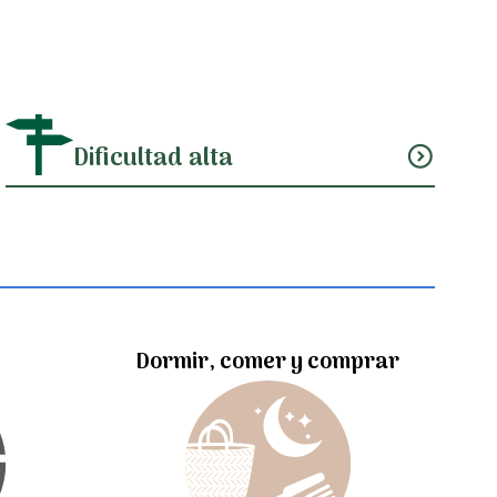
Dificultad alta
expand_circle_down
Dormir, comer y comprar