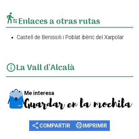
transfer_within_a_station
Enlaces a otras rutas
Castell de Benissili i Poblat ibèric del Xarpolar
La Vall d’Alcalà
info
Me interesa
Guardar en la mochila
share
print
COMPARTIR
IMPRIMIR