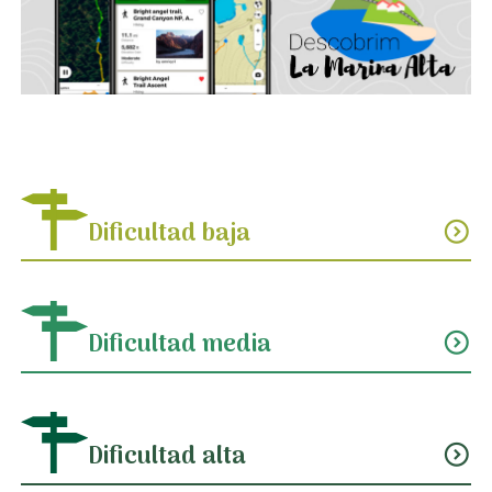
Dificultad baja
expand_circle_down
Dificultad media
expand_circle_down
Dificultad alta
expand_circle_down