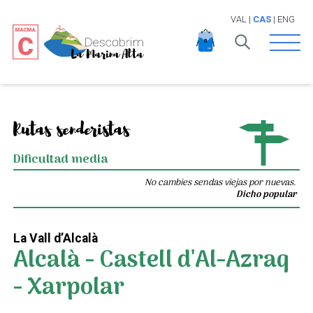
VAL
|
CAS
|
ENG
Open 
Rutas senderistas
Dificultad media
No cambies sendas viejas por nuevas.
Dicho popular
La Vall d’Alcalà
Alcalà - Castell d'Al-Azraq
- Xarpolar