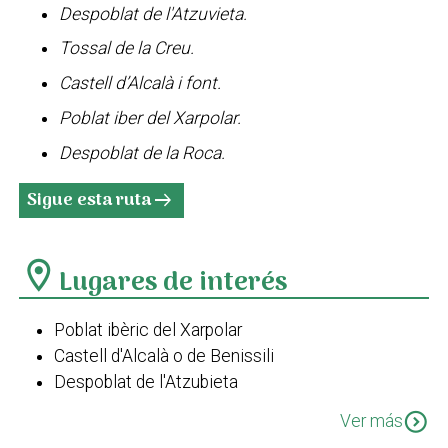
Despoblat de l'Atzuvieta.
Tossal de la Creu.
Castell d’Alcalà i font.
Poblat iber del Xarpolar.
Despoblat de la Roca.
Sigue esta ruta
arrow_right_alt
location_on
Lugares de interés
Poblat ibèric del Xarpolar
Castell d'Alcalà o de Benissili
Despoblat de l'Atzubieta
Despoblat de la Roca
expand_circle_down
Ver más