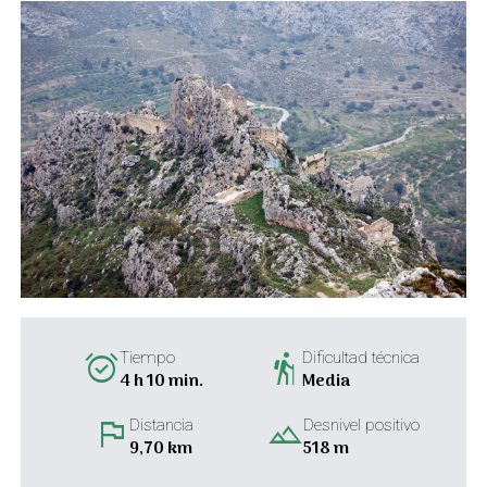
alarm_on
hiking
Tiempo
Dificultad técnica
4 h 10 min.
Media
flag
landscape
Distancia
Desnivel positivo
9,70 km
518 m