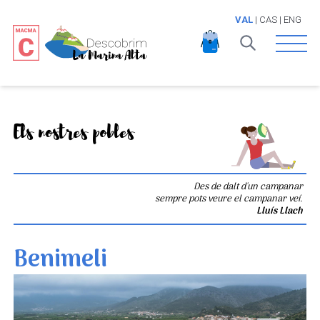
VAL
|
CAS
|
ENG
Open 
Els nostres pobles
Des de dalt d'un campanar
sempre pots veure el campanar veí.
Lluís Llach
Benimeli