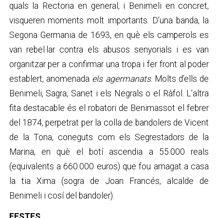
quals la Rectoria en general, i Benimeli en concret,
visqueren moments molt importants. D’una banda, la
Segona Germania de 1693, en què els camperols es
van rebel·lar contra els abusos senyorials i es van
organitzar per a confirmar una tropa i fer front al poder
establert, anomenada
els agermanats
. Molts d’ells de
Benimeli, Sagra, Sanet i els Negrals o el Ràfol. L’altra
fita destacable és el robatori de Benimassot el febrer
del 1874, perpetrat per la colla de bandolers de Vicent
de la Tona, coneguts com els Segrestadors de la
Marina, en què el botí ascendia a 55.000 reals
(equivalents a 660.000 euros) que fou amagat a casa
la tia Xima (sogra de Joan Francés, alcalde de
Benimeli i cosí del bandoler).
FESTES