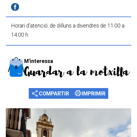
Horari d’atenció:
de dilluns a divendres
de 11.00 a
14.00 h
M'interessa
Guardar a la motxilla
share
print
COMPARTIR
IMPRIMIR