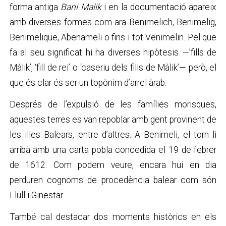
forma antiga
Bani Malik
i en la documentació apareix
amb diverses formes com ara Benimelich, Benimelig,
Benimelique, Abenameli o fins i tot Venimelin. Pel que
fa al seu significat hi ha diverses hipòtesis —’fills de
Màlik’, ‘fill de rei’ o ‘caseriu dels fills de Màlik’— però, el
que és clar és ser un topònim d’arrel àrab.
Després de l’expulsió de les famílies morisques,
aquestes terres es van repoblar amb gent provinent de
les illes Balears, entre d’altres. A Benimeli, el torn li
arribà amb una carta pobla concedida el 19 de febrer
de 1612. Com podem veure, encara hui en dia
perduren cognoms de procedència balear com són
Llull i Ginestar.
També cal destacar dos moments històrics en els