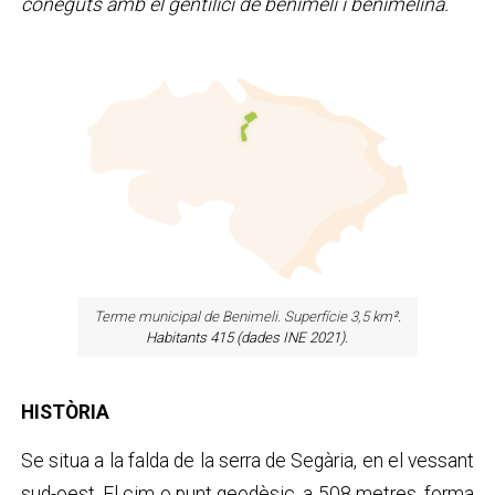
coneguts amb el gentilici de benimelí i benimelina.
Terme municipal de Benimeli. Superfície 3,5 km
².
Habitants 415 (dades INE 2021).
HISTÒRIA
Se situa a la falda de la serra de Segària, en el vessant
sud-oest. El cim o punt geodèsic, a 508 metres, forma