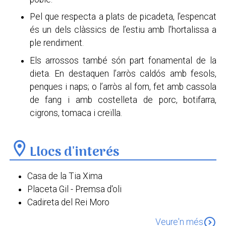
Pel que respecta a plats de picadeta, l’espencat
és un dels clàssics de l’estiu amb l’hortalissa a
ple rendiment.
Els arrossos també són part fonamental de la
dieta. En destaquen l’arròs caldós amb fesols,
penques i naps; o l’arròs al forn, fet amb cassola
de fang i amb costelleta de porc, botifarra,
cigrons, tomaca i creïlla.
location_on
Llocs d'interés
Casa de la Tia Xima
Placeta Gil - Premsa d'oli
Cadireta del Rei Moro
Església de Sant Andreu Apòstol
expand_circle_down
Veure'n més