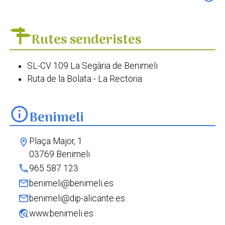
Font de Sant Andreu
Rutes senderistes
SL-CV 109 La Segària de Benimeli
Ruta de la Bolata - La Rectoria
info
Benimeli
Plaça Major, 1
location_on
03769 Benimeli
phone
965 587 123
mail
benimeli@benimeli.es
mail
benimeli@dip-alicante.es
travel_explore
www.benimeli.es