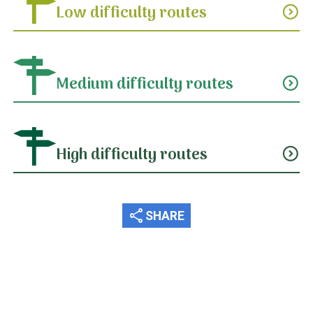
Low difficulty routes
expand_circle_down
Medium difficulty routes
expand_circle_down
High difficulty routes
expand_circle_down
share
SHARE
Useful information...