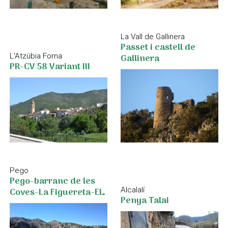
La Vall de Gallinera
Passet i castell de
L'Atzúbia Forna
Gallinera
PR-CV 58 Variant III
Pego
Pego-barranc de les
Alcalalí
Coves-La Figuereta-El
Penya Talai
Xical-Pego