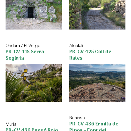
Ondara / El Verger
Alcalalí
PR-CV 415 Serra
PR-CV 425 Coll de
Segària
Rates
Benissa
PR-CV 436 Ermita de
Murla
Pinos - Font del
PR-CV 426 Penyó Roig