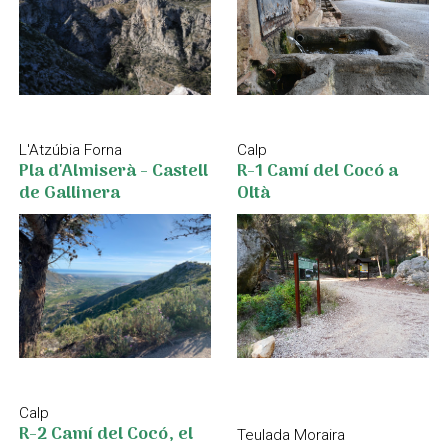
L'Atzúbia Forna
Calp
Pla d'Almiserà - Castell
R-1 Camí del Cocó a
de Gallinera
Oltà
Calp
R-2 Camí del Cocó, el
Teulada Moraira