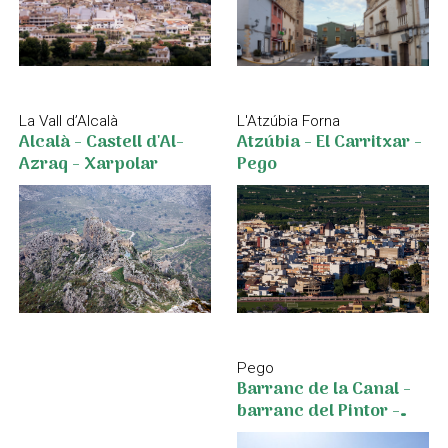
L'Atzúbia Forna
La Vall d’Alcalà
Atzúbia - El Carritxar -
Alcalà - Castell d'Al-
Pego
Azraq - Xarpolar
Pego
Barranc de la Canal -
barranc del Pintor -
barranc de Les Coves