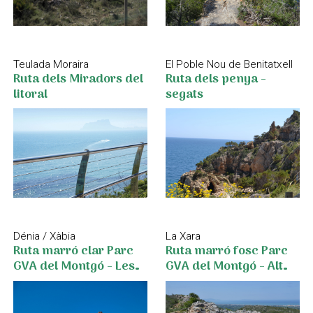
Teulada Moraira
El Poble Nou de Benitatxell
Ruta dels Miradors del
Ruta dels penya -
litoral
segats
Dénia / Xàbia
La Xara
Ruta marró clar Parc
Ruta marró fosc Parc
GVA del Montgó - Les
GVA del Montgó - Alt
Rotes - Torre del Gerro
de Benimaquia
- Molins, de Dénia a
Xàbia