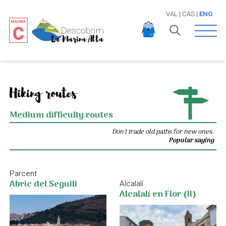
VAL
|
CAS
|
ENG
Open 
Hiking routes
Medium difficulty routes
Don't trade old paths for new ones.
Popular saying
Parcent
Abric del Seguili
Alcalalí
Alcalalí en Flor (II)